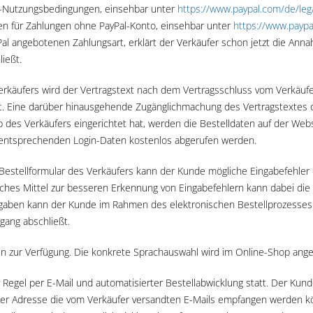
al-Nutzungsbedingungen, einsehbar unter
https://www.paypal.com
/de
/le
gen für Zahlungen ohne PayPal-Konto, einsehbar unter
https://www.payp
Pal angebotenen Zahlungsart, erklärt der Verkäufer schon jetzt die A
ießt.
 Verkäufers wird der Vertragstext nach dem Vertragsschluss vom Verk
ttelt. Eine darüber hinausgehende Zugänglichmachung des Vertragstextes 
 des Verkäufers eingerichtet hat, werden die Bestelldaten auf der Web
entsprechenden Login-Daten kostenlos abgerufen werden.
-Bestellformular des Verkäufers kann der Kunde mögliche Eingabefehle
ches Mittel zur besseren Erkennung von Eingabefehlern kann dabei die 
ingaben kann der Kunde im Rahmen des elektronischen Bestellprozesses
rgang abschließt.
n zur Verfügung. Die konkrete Sprachauswahl wird im Online-Shop ange
egel per E-Mail und automatisierter Bestellabwicklung statt. Der Kunde
eser Adresse die vom Verkäufer versandten E-Mails empfangen werden 