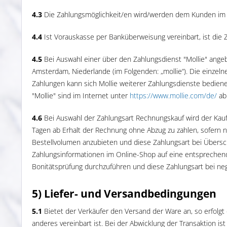
4.3
Die Zahlungsmöglichkeit/en wird/werden dem Kunden im O
4.4
Ist Vorauskasse per Banküberweisung vereinbart, ist die Za
4.5
Bei Auswahl einer über den Zahlungsdienst "Mollie" angeb
Amsterdam, Niederlande (im Folgenden: „mollie“). Die einze
Zahlungen kann sich Mollie weiterer Zahlungsdienste bediene
"Mollie" sind im Internet unter
https://www.mollie.com
/de
/
abr
4.6
Bei Auswahl der Zahlungsart Rechnungskauf wird der Kaufpre
Tagen ab Erhalt der Rechnung ohne Abzug zu zahlen, sofern ni
Bestellvolumen anzubieten und diese Zahlungsart bei Übersc
Zahlungsinformationen im Online-Shop auf eine entsprechend
Bonitätsprüfung durchzuführen und diese Zahlungsart bei neg
5) Liefer- und Versandbedingungen
5.1
Bietet der Verkäufer den Versand der Ware an, so erfolgt
anderes vereinbart ist. Bei der Abwicklung der Transaktion i