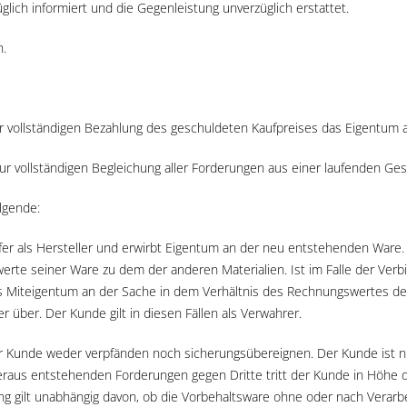
lich informiert und die Gegenleistung unverzüglich erstattet.
h.
 vollständigen Bezahlung des geschuldeten Kaufpreises das Eigentum an
r vollständigen Begleichung aller Forderungen aus einer laufenden Ges
lgende:
äufer als Hersteller und erwirbt Eigentum an der neu entstehenden Ware
erte seiner Ware zu dem der anderen Materialien. Ist im Falle der Ver
s Miteigentum an der Sache in dem Verhältnis des Rechnungswertes d
über. Der Kunde gilt in diesen Fällen als Verwahrer.
r Kunde weder verpfänden noch sicherungsübereignen. Der Kunde ist n
raus entstehenden Forderungen gegen Dritte tritt der Kunde in Höhe d
g gilt unabhängig davon, ob die Vorbehaltsware ohne oder nach Verarbei