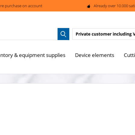
re purchase on account
Already over 10.000 sat
Private customer
including 
entory & equipment supplies
Device elements
Cutt