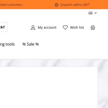
isfied customers
Dispatch within 24h*
EN
VAT
My account
Wish list
ing tools
% Sale %