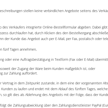
schreibungen stellen keine verbindlichen Angebote seitens des Verkäu
des Verkäufers integrierte Online-Bestellformular abgeben. Dabei gib
ozess durchlaufen hat, durch Klicken des den Bestellvorgang abschließe
nn der Kunde das Angebot auch per E-Mail, per Fax, postalisch oder t
on fünf Tagen annehmen,
ng oder eine Auftragsbestätigung in Textform (Fax oder E-Mail) übermit
insoweit der Zugang der Ware beim Kunden maßgeblich ist, oder
 zur Zahlung auffordert.
 Vertrag in dem Zeitpunkt zustande, in dem eine der vorgenannten Alter
Kunden zu laufen und endet mit dem Ablauf des fünften Tages, welcher
, so gilt dies als Ablehnung des Angebots mit der Folge, dass der Kund
gt die Zahlungsabwicklung über den Zahlungsdienstleister PayPal (Europe