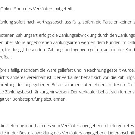
nline-Shop des Verkäufers mitgeteilt.
hlung sofort nach Vertragsabschluss fällig, sofern die Parteien keinen 
otenen Zahlungsart erfolgt die Zahlungsabwicklung durch den Zahlungsdi
lnen über Mollie angebotenen Zahlungsarten werden dem Kunden im Onlin
n, für die ggf. besondere Zahlungsbedingungen gelten, auf die der Kund
ufbar.
is fällig, nachdem die Ware geliefert und in Rechnung gestellt wurde. I
chts anderes vereinbart ist. Der Verkäufer behält sich vor, die Zahlu
hreitung des angegebenen Bestellvolumens abzulehnen. In diesem Fall 
e Zahlungsbeschränkung hinweisen. Der Verkäufer behält sich ferner v
ativer Bonitätsprüfung abzulehnen.
 die Lieferung innerhalb des vom Verkäufer angegebenen Liefergebietes
st die in der Bestellabwicklung des Verkäufers angegebene Lieferanschri