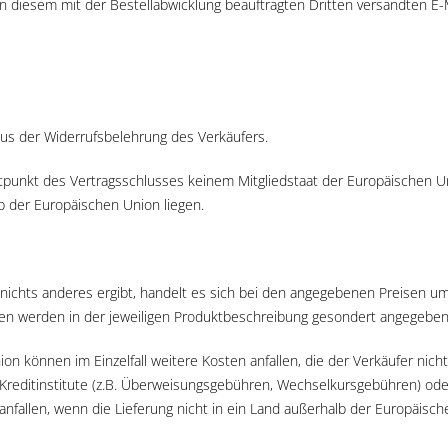
on diesem mit der Bestellabwicklung beauftragten Dritten versandten E-
us der Widerrufsbelehrung des Verkäufers.
eitpunkt des Vertragsschlusses keinem Mitgliedstaat der Europäischen 
b der Europäischen Union liegen.
nichts anderes ergibt, handelt es sich bei den angegebenen Preisen um
sten werden in der jeweiligen Produktbeschreibung gesondert angegeben
n können im Einzelfall weitere Kosten anfallen, die der Verkäufer nich
Kreditinstitute (z.B. Überweisungsgebühren, Wechselkursgebühren) oder 
nfallen, wenn die Lieferung nicht in ein Land außerhalb der Europäisch