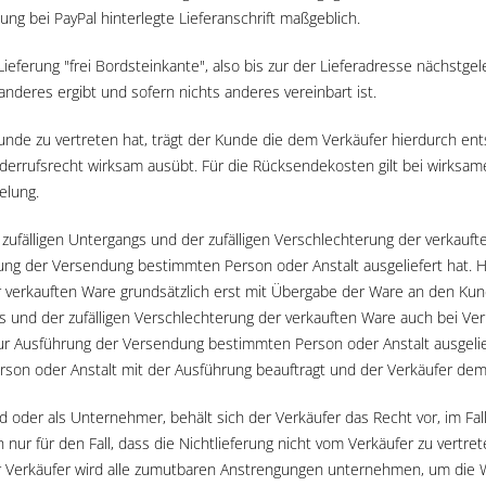
g bei PayPal hinterlegte Lieferanschrift maßgeblich.
 Lieferung "frei Bordsteinkante", also bis zur der Lieferadresse nächstg
nderes ergibt und sofern nichts anderes vereinbart ist.
unde zu vertreten hat, trägt der Kunde die dem Verkäufer hierdurch en
iderrufsrecht wirksam ausübt. Für die Rücksendekosten gilt bei wirksa
elung.
ufälligen Untergangs und der zufälligen Verschlechterung der verkauf
ung der Versendung bestimmten Person oder Anstalt ausgeliefert hat. H
er verkauften Ware grundsätzlich erst mit Übergabe der Ware an den K
s und der zufälligen Verschlechterung der verkauften Ware auch bei Ve
ur Ausführung der Versendung bestimmten Person oder Anstalt ausgelie
son oder Anstalt mit der Ausführung beauftragt und der Verkäufer dem
 oder als Unternehmer, behält sich der Verkäufer das Recht vor, im Fal
 nur für den Fall, dass die Nichtlieferung nicht vom Verkäufer zu vertre
 Verkäufer wird alle zumutbaren Anstrengungen unternehmen, um die War