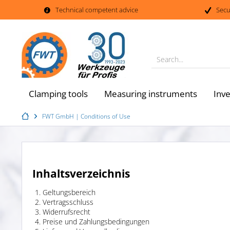
Technical competent advice
Secu
Search...
Clamping tools
Measuring instruments
Inv
FWT GmbH | Conditions of Use
Inhaltsverzeichnis
Geltungsbereich
Vertragsschluss
Widerrufsrecht
Preise und Zahlungsbedingungen