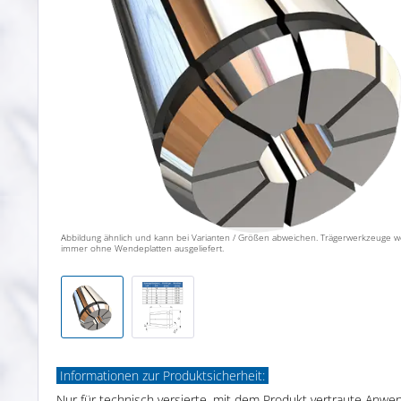
Abbildung ähnlich und kann bei Varianten / Größen abweichen. Trägerwerkzeuge 
immer ohne Wendeplatten ausgeliefert.
Informationen zur Produktsicherheit:
Nur für technisch versierte, mit dem Produkt vertraute Anwe