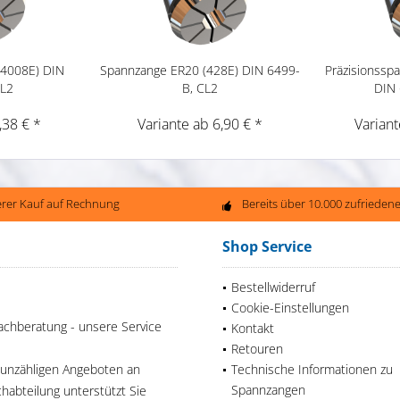
(4008E) DIN
Spannzange ER20 (428E) DIN 6499-
Präzisionssp
CL2
B, CL2
DIN 
,38 € *
Variante ab 6,90 € *
Variant
erer Kauf auf Rechnung
Bereits über 10.000 zufriede
Shop Service
Bestellwiderruf
Cookie-Einstellungen
achberatung - unsere Service
Kontakt
Retouren
 unzähligen Angeboten an
Technische Informationen zu
Spannzangen
habteilung unterstützt Sie