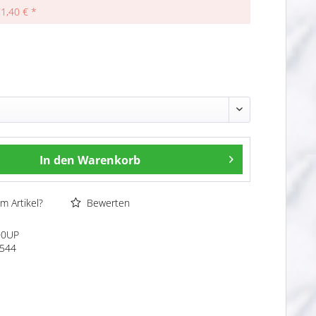
71,40 € *
In den
Warenkorb
m Artikel?
Bewerten
00UP
544