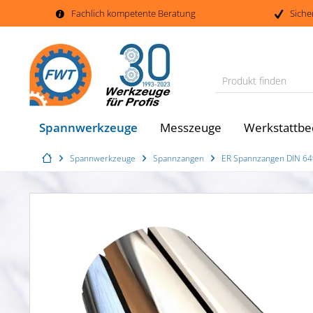
Fachlich kompetente Beratung
Siche
Produkt finden
Spannwerkzeuge
Messzeuge
Werkstattbe
Spannwerkzeuge
Spannzangen
ER Spannzangen DIN 6