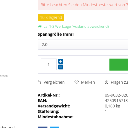
Bitte beachten Sie den Mindestbestellwert von 
10 x lagernd
ca. 1-3 Werktage (Ausland abweichend)
Spanngröße [mm]
2,0
werden
Fragen zu
Vergleichen
Merken
Artikel-Nr.:
09-9032-02
EAN:
4250916718
Versandgewicht:
0,180 kg
Staffelung:
1
Mindestabnahme:
1
nder und