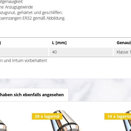
ufgenauigkeit
hne Anzugsgewinde
zugsnut, gehärtet und geschliffen.
spannzangen ER32 gemäß Abbildung.
]
L [mm]
Genaui
40
Klasse 1
n und Irrtum vorbehalten!
haben sich ebenfalls angesehen
39 x lagernd
14 x lagern