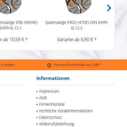
annzange ER8 (4004E)
Spannzange ER32 (470E) DIN 6499-
Präzi
6499-B, CL1
B, CL2
e ab 10,59 € *
Variante ab 6,90 € *
ne Kunden
Versand innerhalb von 24h*
Informationen
Impressum
AGB
Firmenhistorie
rechtliche Vorabinformationen
Datenschutz
Widerrufsbelehrung