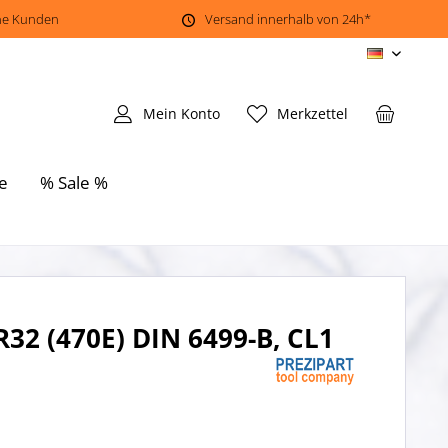
ene Kunden
Versand innerhalb von 24h*
DE
Mein Konto
Merkzettel
e
% Sale %
32 (470E) DIN 6499-B, CL1