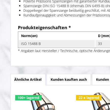
Polierte Präzisions Spannzangen mit garantierter Rundla
Spannzange DIN ISO 15488 B (ehemals DIN 6499-B) o
Doppelkegel der Spannzange beidseitig geschlitzt, mit Ab
Rundlaufgenaugigkeit und Abmessungen der Präzisions
Produkteigenschaften *
Norm(en)
D [mm
ISO 15488 B
33
* Angaben laut Hersteller / Technische, optische Änderunge
Ähnliche Artikel
Kunden kauften auch
Kunden 
100+ lagernd
22 x lagernd