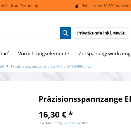
rer Kauf auf Rechnung
Bereits über 10.000 zufried
Privatkunde
inkl. MwSt.
darf
Vorrichtungselemente
Zerspanungswerkzeug
499
Präzisionsspannzange ER32 (470E) DIN 6499-B, CL1
Präzisionsspannzange ER
16,30 € *
inkl. MwSt.
zzgl. Versandkosten