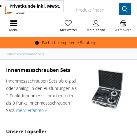
Privatkunde
inkl. MwSt.
Produkt finden
Menü
Merkzettel
Mein Konto
Warenkorb
Fachlich kompetente Beratung
Innenmessschrauben Sets
Innenmessschrauben Sets
Innenmessschrauben Sets als digital
oder analog, in den Ausführungen als
2 Punkt Innenmessschrauben oder
als 3 Punkt Innenmessschrauben
Satz.
mehr erfahren »
Unsere Topseller