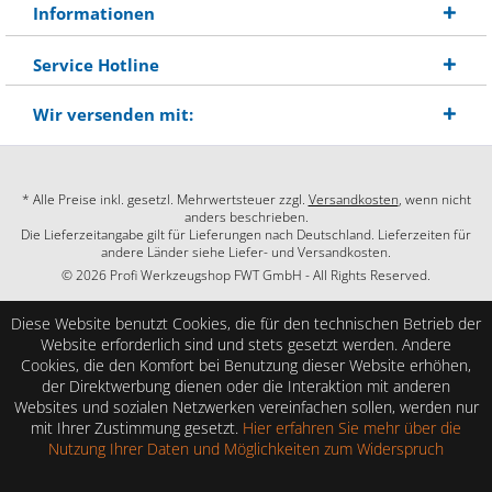
Informationen
Service Hotline
Wir versenden mit:
* Alle Preise inkl. gesetzl. Mehrwertsteuer zzgl.
Versandkosten
, wenn nicht
anders beschrieben.
Die Lieferzeitangabe gilt für Lieferungen nach Deutschland. Lieferzeiten für
andere Länder siehe Liefer- und Versandkosten.
© 2026 Profi Werkzeugshop FWT GmbH - All Rights Reserved.
Diese Website benutzt Cookies, die für den technischen Betrieb der
Website erforderlich sind und stets gesetzt werden. Andere
Cookies, die den Komfort bei Benutzung dieser Website erhöhen,
der Direktwerbung dienen oder die Interaktion mit anderen
Websites und sozialen Netzwerken vereinfachen sollen, werden nur
mit Ihrer Zustimmung gesetzt.
Hier erfahren Sie mehr über die
Nutzung Ihrer Daten und Möglichkeiten zum Widerspruch