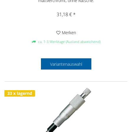
mattverchromt, ohne Ratsche.
31,18 € *
Merken
ca. 1-3 Werktage (Ausland abweichend)
Variantenauswahl
33 x lagernd