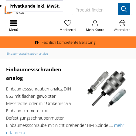
Privatkunde
inkl. MwSt.
Produkt finden
Menü
Merkzettel
Mein Konto
Warenkorb
Fachlich kompetente Beratung
Einbaumessschrauben analog
Einbaumessschrauben
analog
Einbaumessschrauben analog DIN
863 mit flacher, gewölbter
Messfläche oder mit Umkehrscala.
Einbaumikrometer mit
Befestigungsschraubenmutter,
Einbaumessschraube mit nicht drehender HM-Spindel,...
mehr
erfahren »