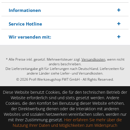
Informationen
Service Hotline
Wir versenden mit:
* Alle Preise inkl. gesetzl. Mehrwertsteuer zzgl.
Versandkosten
, wenn nicht
anders beschrieben.
Die Lieferzeitangabe gilt für Lieferungen nach Deutschland. Lieferzeiten für
andere Länder siehe Liefer- und Versandkosten.
© 2026 Profi Werkzeugshop FWT GmbH - All Rights Reserved.
Diese Website benutzt Cookies, die für den technischen Betrieb der
Website erforderlich sind und stets gesetzt werden. Andere
Cookies, die den Komfort bei Benutzung dieser Website erhöhen,
der Direktwerbung dienen oder die Interaktion mit anderen
Websites und sozialen Netzwerken vereinfachen sollen, werden nur
mit Ihrer Zustimmung gesetzt.
Hier erfahren Sie mehr über die
Nutzung Ihrer Daten und Möglichkeiten zum Widerspruch