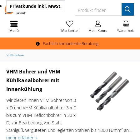
Privatkunde
inkl. MwSt.
Produkt finden
Menü
Merkzettel
Mein Konto
Warenkorb
Fachlich kompetente Beratung
VHM-Bohrer
VHM Bohrer und VHM
Kühlkanalbohrer mit
Innenkühlung
Wir bieten Ihnen VHM Bohrer von 3
x D und VHM Kühlkanalbohrer 3 x D
bis zum VHM Tieflochbohrer in 30 x
D, zur Bearbeitung von Stahl,
Stahlguß, vergüteten und legierten Stählen bis 1300 N/mm² an....
mehr erfahren »