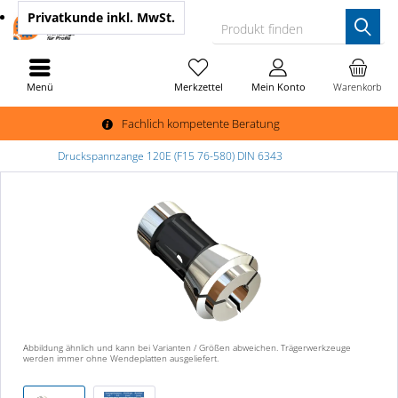
Privatkunde
inkl. MwSt.
Produkt finden
Menü
Merkzettel
Mein Konto
Warenkorb
Fachlich kompetente Beratung
Druckspannzange 120E (F15 76-580) DIN 6343
Abbildung ähnlich und kann bei Varianten / Größen abweichen. Trägerwerkzeuge
werden immer ohne Wendeplatten ausgeliefert.