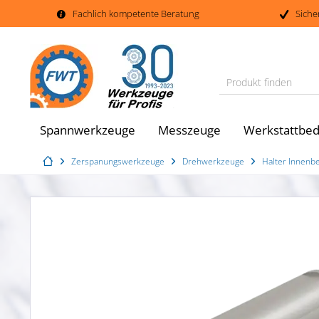
Fachlich kompetente Beratung
Siche
Produkt finden
Spannwerkzeuge
Messzeuge
Werkstattbed
Zerspanungswerkzeuge
Drehwerkzeuge
Halter Innenb