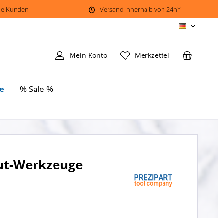
ene Kunden
Versand innerhalb von 24h*
DE
Mein Konto
Merkzettel
e
% Sale %
ut-Werkzeuge