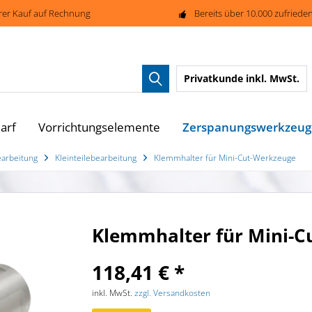
rer Kauf auf Rechnung
Bereits über 10.000 zufried
Privatkunde
inkl. MwSt.
Zerspanungswerkzeug
arf
Vorrichtungselemente
earbeitung
Kleinteilebearbeitung
Klemmhalter für Mini-Cut-Werkzeuge
Klemmhalter für Mini-C
118,41 € *
inkl. MwSt.
zzgl. Versandkosten