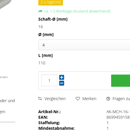
2 x lagernd
ca. 1-3 Werktage (Ausland abweichend)
Schaft-Ø [mm]
16
Ø [mm]
4
L [mm]
110
werden
Fragen zu
Vergleichen
Merken
nder und
Artikel-Nr.:
AK-MCH-16-
gen
EAN:
8699459158
Staffelung:
1
Mindestabnahme:
1