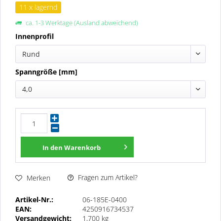
11 x lagernd
ca. 1-3 Werktage (Ausland abweichend)
Innenprofil
Rund
Spanngröße [mm]
4,0
In den
Warenkorb
Fragen zum Artikel?
Merken
Artikel-Nr.:
06-185E-0400
EAN:
4250916734537
Versandgewicht:
1,700 kg