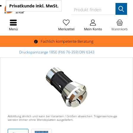
Privatkunde
inkl. MwSt.
Produkt finden
Menü
Merkzettel
Mein Konto
Warenkorb
Fachlich kompetente Beratung
Druckspannzange 185E (F66 76-359) DIN 6343
Abbildung ähnlich und kann bei Varianten / Größen abweichen. Trägerwerkzeuge
werden immer ohne Wendeplatten ausgeliefert.