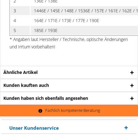
2
136E / 138E
3
1446E / 145E / 148E / 1536E / 157E / 161E / 162E / 
4
164E / 171E / 173E / 177E / 190E
5
185E / 193E
* Angaben laut Hersteller / Technische, optische Änderungen
und Irrtum vorbehalten!
Ähnliche Artikel
Kunden kauften auch
Kunden haben sich ebenfalls angesehen
Fachlich kompetente Beratung
Unser Kundenservice