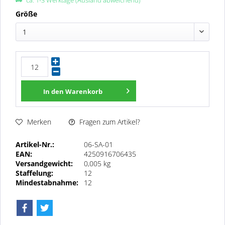
ca. 1-3 Werktage (Ausland abweichend)
Größe
1
In den
Warenkorb
Fragen zum Artikel?
Merken
Artikel-Nr.:
06-SA-01
EAN:
4250916706435
Versandgewicht:
0,005 kg
Staffelung:
12
Mindestabnahme:
12