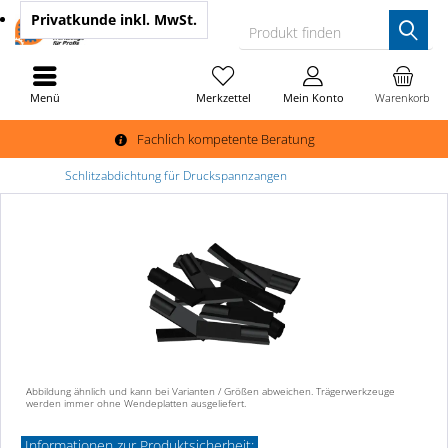
Privatkunde
inkl. MwSt.
Produkt finden
Menü
Merkzettel
Mein Konto
Warenkorb
Fachlich kompetente Beratung
Schlitzabdichtung für Druckspannzangen
Abbildung ähnlich und kann bei Varianten / Größen abweichen. Trägerwerkzeuge
werden immer ohne Wendeplatten ausgeliefert.
Informationen zur Produktsicherheit: