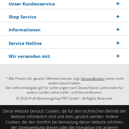
Unser Kundenservice
Shop Service
Informationen
Service Hotline
Wir versenden mit:
* Alle Preise inkl. gesetzl. Mehrwertsteuer zzgl.
Versandkosten
, wenn nicht
anders beschrieben.
Die Lieferzeitangabe gilt für Lieferungen nach Deutschland. Lieferzeiten für
andere Länder siehe Liefer- und Versandkosten.
© 2026 Profi Werkzeugshop FWT GmbH - All Rights Reserved.
Diese Website benutzt Cookies, die für den technischen Betrieb der
Website erforderlich sind und stets gesetzt werden. Andere
Cookies, die den Komfort bei Benutzung dieser Website erhöhen,
der Direktwerbung dienen oder die Interaktion mit anderen