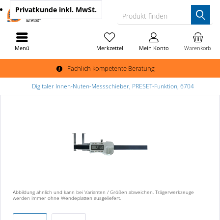
Privatkunde
inkl. MwSt.
Produkt finden
Menü
Merkzettel
Mein Konto
Warenkorb
Fachlich kompetente Beratung
Digitaler Innen-Nuten-Messschieber, PRESET-Funktion, 6704
Abbildung ähnlich und kann bei Varianten / Größen abweichen. Trägerwerkzeuge
werden immer ohne Wendeplatten ausgeliefert.