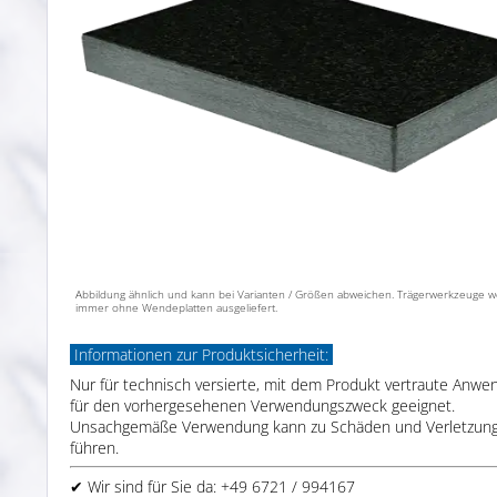
Abbildung ähnlich und kann bei Varianten / Größen abweichen. Trägerwerkzeuge 
immer ohne Wendeplatten ausgeliefert.
Informationen zur Produktsicherheit:
Nur für technisch versierte, mit dem Produkt vertraute Anwe
für den vorhergesehenen Verwendungszweck geeignet.
Unsachgemäße Verwendung kann zu Schäden und Verletzun
führen.
✔ Wir sind für Sie da: +49 6721 / 994167