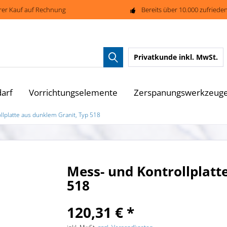
rer Kauf auf Rechnung
Bereits über 10.000 zufried
Privatkunde
inkl. MwSt.
arf
Vorrichtungselemente
Zerspanungswerkzeug
llplatte aus dunklem Granit, Typ 518
Mess- und Kontrollplatt
518
120,31 € *