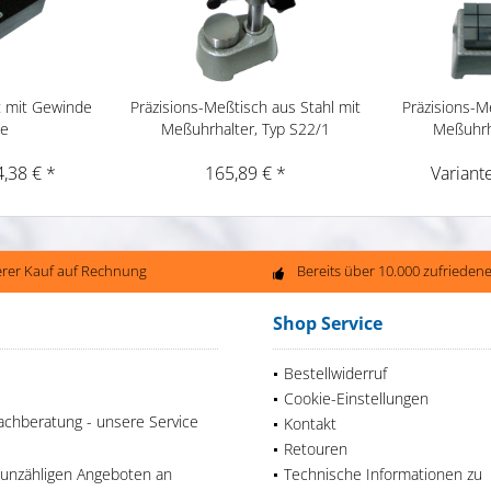
t mit Gewinde
Präzisions-Meßtisch aus Stahl mit
Präzisions-M
me
Meßuhrhalter, Typ S22/1
Meßuhrh
4,38 € *
165,89 € *
Variant
erer Kauf auf Rechnung
Bereits über 10.000 zufriede
Shop Service
Bestellwiderruf
Cookie-Einstellungen
achberatung - unsere Service
Kontakt
Retouren
 unzähligen Angeboten an
Technische Informationen zu