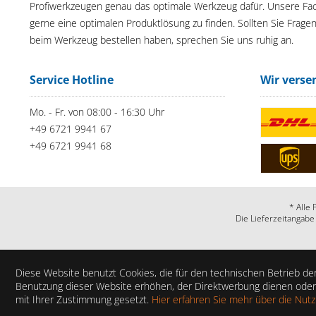
Profiwerkzeugen genau das optimale Werkzeug dafür. Unsere Fac
gerne eine optimalen Produktlösung zu finden. Sollten Sie Frage
beim Werkzeug bestellen haben, sprechen Sie uns ruhig an.
Service Hotline
Wir verse
Mo. - Fr. von 08:00 - 16:30 Uhr
+49 6721 9941 67
+49 6721 9941 68
* Alle 
Die Lieferzeitangabe
Diese Website benutzt Cookies, die für den technischen Betrieb der
Benutzung dieser Website erhöhen, der Direktwerbung dienen oder 
mit Ihrer Zustimmung gesetzt.
Hier erfahren Sie mehr über die Nut
Haben Sie Fragen?