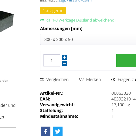
inkl. MwSt.
zzgl. Versandkosten
1 x lagernd
ca. 1-3 Werktage (Ausland abweichend)
Abmessungen [mm]
300 x 300 x 50
Fragen zu
Vergleichen
Merken
werden
Artikel-Nr.:
06063030
EAN:
4039321014
Versandgewicht:
17,100 kg
nder und
Staffelung:
1
Mindestabnahme:
1
gen