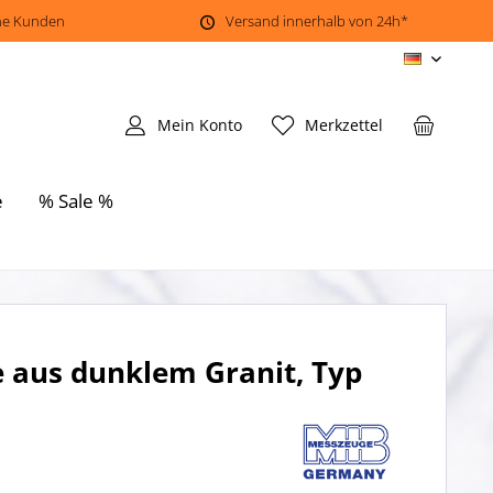
ene Kunden
Versand innerhalb von 24h*
DE
Mein Konto
Merkzettel
e
% Sale %
e aus dunklem Granit, Typ