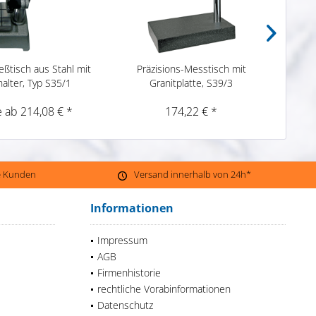
eßtisch aus Stahl mit
Präzisions-Messtisch mit
P
alter, Typ S35/1
Granitplatte, S39/3
e ab 214,08 € *
174,22 € *
ne Kunden
Versand innerhalb von 24h*
Informationen
Impressum
AGB
Firmenhistorie
rechtliche Vorabinformationen
Datenschutz