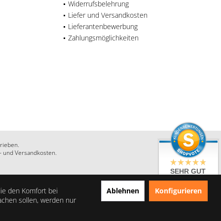
Widerrufsbelehrung
Liefer und Versandkosten
Lieferantenbewerbung
Zahlungsmöglichkeiten
rieben.
r- und Versandkosten.
SEHR GUT
4.86 / 5
aus 28 Bewertungen
Ablehnen
Konfigurieren
die den Komfort bei
bei: shopauskunft.de,
achen sollen, werden nur
google.com,
shopvote.de