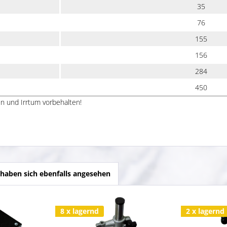
35
76
155
156
284
450
n und Irrtum vorbehalten!
haben sich ebenfalls angesehen
8 x lagernd
2 x lagernd