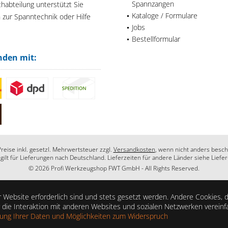
Spannzangen
habteilung unterstützt Sie
Kataloge / Formulare
n zur Spanntechnik oder Hilfe
Jobs
Bestellformular
nden mit:
Preise inkl. gesetzl. Mehrwertsteuer zzgl.
Versandkosten
, wenn nicht anders besch
 gilt für Lieferungen nach Deutschland. Lieferzeiten für andere Länder siehe Liefe
© 2026 Profi Werkzeugshop FWT GmbH - All Rights Reserved.
 Website erforderlich sind und stets gesetzt werden. Andere Cookies, 
die Interaktion mit anderen Websites und sozialen Netzwerken vereinf
zung Ihrer Daten und Möglichkeiten zum Widerspruch