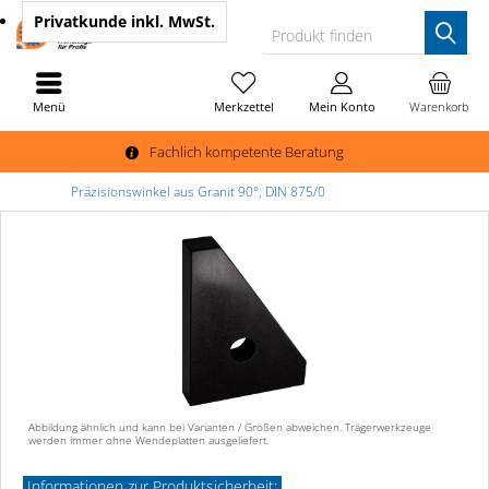
Privatkunde
inkl. MwSt.
Produkt finden
Menü
Merkzettel
Mein Konto
Warenkorb
Fachlich kompetente Beratung
Präzisionswinkel aus Granit 90°, DIN 875/0
Abbildung ähnlich und kann bei Varianten / Größen abweichen. Trägerwerkzeuge
werden immer ohne Wendeplatten ausgeliefert.
Informationen zur Produktsicherheit: