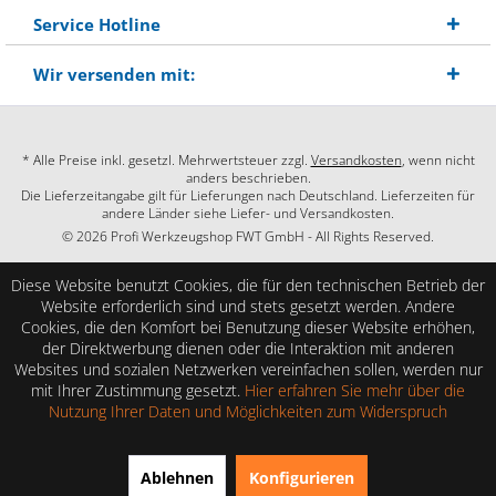
Service Hotline
Wir versenden mit:
* Alle Preise inkl. gesetzl. Mehrwertsteuer zzgl.
Versandkosten
, wenn nicht
anders beschrieben.
Die Lieferzeitangabe gilt für Lieferungen nach Deutschland. Lieferzeiten für
andere Länder siehe Liefer- und Versandkosten.
© 2026 Profi Werkzeugshop FWT GmbH - All Rights Reserved.
Diese Website benutzt Cookies, die für den technischen Betrieb der
Website erforderlich sind und stets gesetzt werden. Andere
Cookies, die den Komfort bei Benutzung dieser Website erhöhen,
der Direktwerbung dienen oder die Interaktion mit anderen
Websites und sozialen Netzwerken vereinfachen sollen, werden nur
mit Ihrer Zustimmung gesetzt.
Hier erfahren Sie mehr über die
Nutzung Ihrer Daten und Möglichkeiten zum Widerspruch
SEHR GUT
(4.86 / 5)
Ablehnen
Konfigurieren
aus
28
Bewertungen bei: shopauskunft.de, google.com, shopvote.de ⓘ
Informationen zur Echtheit der Bewertungen