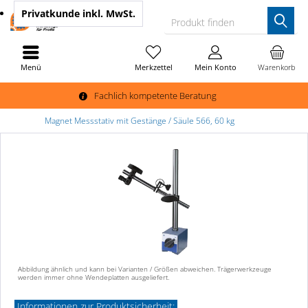
Privatkunde
inkl. MwSt.
Produkt finden
Menü
Merkzettel
Mein Konto
Warenkorb
Fachlich kompetente Beratung
Magnet Messstativ mit Gestänge / Säule 566, 60 kg
Abbildung ähnlich und kann bei Varianten / Größen abweichen. Trägerwerkzeuge
werden immer ohne Wendeplatten ausgeliefert.
Informationen zur Produktsicherheit: