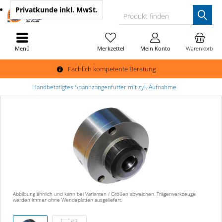
Privatkunde
inkl. MwSt.
Produkt finden
Menü
Merkzettel
Mein Konto
Warenkorb
Fachlich kompetente Beratung
Handbetätigtes Spannzangenfutter mit zyl. Aufnahme
Abbildung ähnlich und kann bei Varianten / Größen abweichen. Trägerwerkzeuge
werden immer ohne Wendeplatten ausgeliefert.