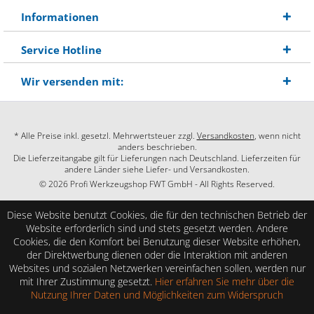
Informationen
Service Hotline
Wir versenden mit:
* Alle Preise inkl. gesetzl. Mehrwertsteuer zzgl.
Versandkosten
, wenn nicht
anders beschrieben.
Die Lieferzeitangabe gilt für Lieferungen nach Deutschland. Lieferzeiten für
andere Länder siehe Liefer- und Versandkosten.
© 2026 Profi Werkzeugshop FWT GmbH - All Rights Reserved.
Diese Website benutzt Cookies, die für den technischen Betrieb der
Website erforderlich sind und stets gesetzt werden. Andere
Cookies, die den Komfort bei Benutzung dieser Website erhöhen,
der Direktwerbung dienen oder die Interaktion mit anderen
Websites und sozialen Netzwerken vereinfachen sollen, werden nur
mit Ihrer Zustimmung gesetzt.
Hier erfahren Sie mehr über die
Nutzung Ihrer Daten und Möglichkeiten zum Widerspruch