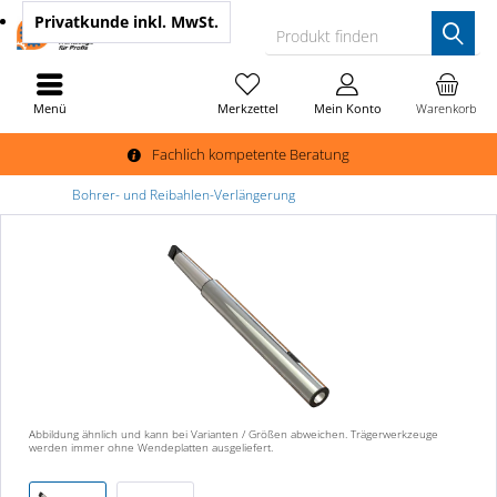
Privatkunde
inkl. MwSt.
Produkt finden
Menü
Merkzettel
Mein Konto
Warenkorb
Fachlich kompetente Beratung
Bohrer- und Reibahlen-Verlängerung
Abbildung ähnlich und kann bei Varianten / Größen abweichen. Trägerwerkzeuge
werden immer ohne Wendeplatten ausgeliefert.