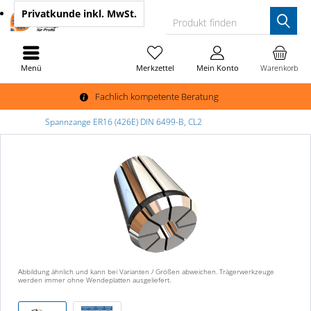
Privatkunde
inkl. MwSt.
Produkt finden
Menü
Merkzettel
Mein Konto
Warenkorb
Fachlich kompetente Beratung
Spannzange ER16 (426E) DIN 6499-B, CL2
Abbildung ähnlich und kann bei Varianten / Größen abweichen. Trägerwerkzeuge
werden immer ohne Wendeplatten ausgeliefert.