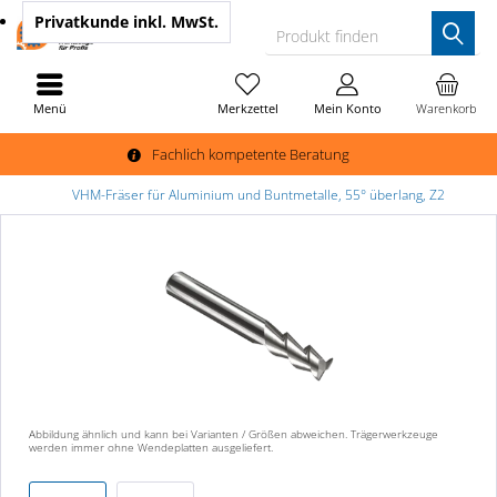
Privatkunde
inkl. MwSt.
Produkt finden
Menü
Merkzettel
Mein Konto
Warenkorb
Fachlich kompetente Beratung
VHM-Fräser für Aluminium und Buntmetalle, 55° überlang, Z2
Abbildung ähnlich und kann bei Varianten / Größen abweichen. Trägerwerkzeuge
werden immer ohne Wendeplatten ausgeliefert.