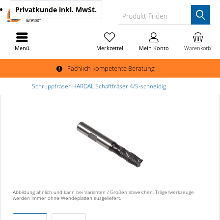
Privatkunde
inkl. MwSt.
Produkt finden
Menü
Merkzettel
Mein Konto
Warenkorb
Fachlich kompetente Beratung
Schruppfräser HARDAL Schaftfräser 4/5-schneidig
Abbildung ähnlich und kann bei Varianten / Größen abweichen. Trägerwerkzeuge
werden immer ohne Wendeplatten ausgeliefert.