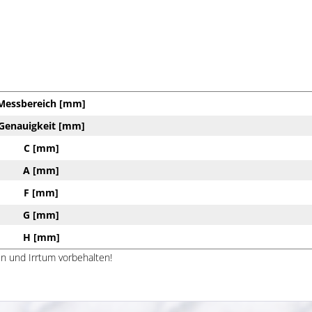
Messbereich [mm]
Genauigkeit [mm]
C [mm]
A [mm]
F [mm]
G [mm]
H [mm]
n und Irrtum vorbehalten!