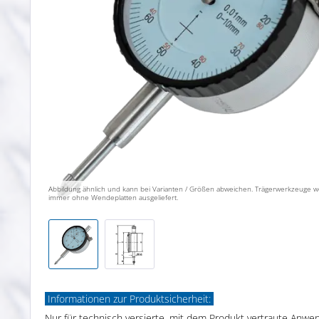
Abbildung ähnlich und kann bei Varianten / Größen abweichen. Trägerwerkzeuge 
immer ohne Wendeplatten ausgeliefert.
Informationen zur Produktsicherheit:
Nur für technisch versierte, mit dem Produkt vertraute Anwe