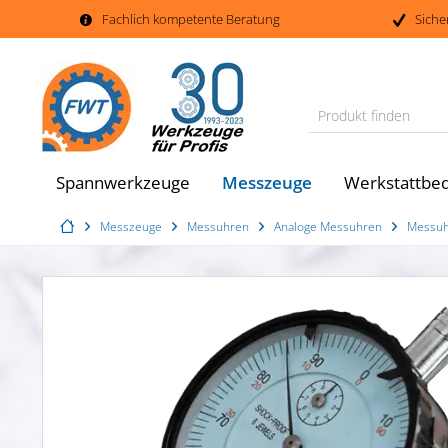
Fachlich kompetente Beratung
Siche
Produkt finden
Messzeuge
Spannwerkzeuge
Werkstattbed
Messzeuge
Messuhren
Analoge Messuhren
Messuh