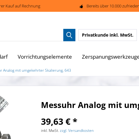
rer Kauf auf Rechnung
Bereits über 10.000 zufried
Privatkunde
inkl. MwSt.
arf
Vorrichtungselemente
Zerspanungswerkzeug
r Analog mit umgekehrter Skalierung, 643
Messuhr Analog mit umg
39,63 € *
inkl. MwSt.
zzgl. Versandkosten