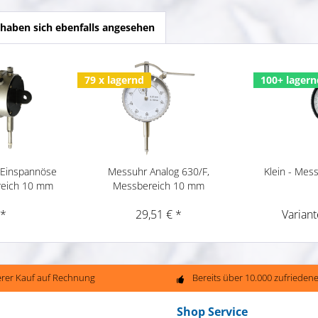
haben sich ebenfalls angesehen
79 x lagernd
100+ lagern
 Einspannöse
Messuhr Analog 630/F,
Klein - Mes
reich 10 mm
Messbereich 10 mm
 *
29,51 € *
Variant
erer Kauf auf Rechnung
Bereits über 10.000 zufriede
Shop Service