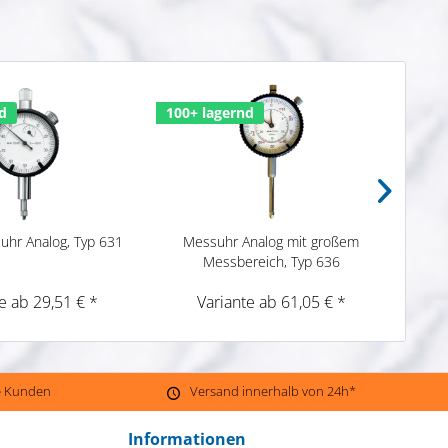
d
100+ lagernd
59 x
suhr Analog, Typ 631
Messuhr Analog mit großem
Präzis
Messbereich, Typ 636
e ab 29,51 € *
Variante ab 61,05 € *
ne Kunden
Versand innerhalb von 24h*
Informationen