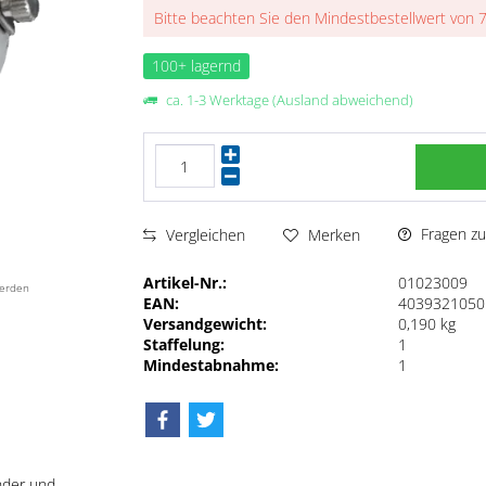
Bitte beachten Sie den Mindestbestellwert von 
100+ lagernd
ca. 1-3 Werktage (Ausland abweichend)
Fragen zu
Vergleichen
Merken
Artikel-Nr.:
01023009
werden
EAN:
4039321050
Versandgewicht:
0,190 kg
Staffelung:
1
Mindestabnahme:
1
nder und