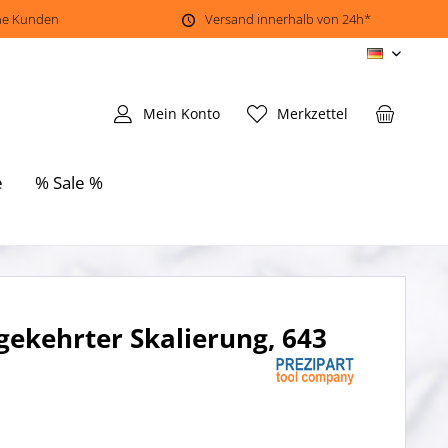
ene Kunden
Versand innerhalb von 24h*
DE
Mein Konto
Merkzettel
e
% Sale %
ekehrter Skalierung, 643