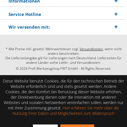
Informationen
Service Hotline
Wir versenden mit:
* Alle Preise inkl. gesetzl. Mehrwertsteuer zzgl.
Versandkosten
, wenn nicht
anders beschrieben.
Die Lieferzeitangabe gilt für Lieferungen nach Deutschland. Lieferzeiten für
andere Länder siehe Liefer- und Versandkosten.
© 2026 Profi Werkzeugshop FWT GmbH - All Rights Reserved.
Diese Website benutzt Cookies, die für den technischen Betrieb der
Website erforderlich sind und stets gesetzt werden. Andere
Cookies, die den Komfort bei Benutzung dieser Website erhöhen,
der Direktwerbung dienen oder die Interaktion mit anderen
Websites und sozialen Netzwerken vereinfachen sollen, werden nur
mit Ihrer Zustimmung gesetzt.
Hier erfahren Sie mehr über die
Nutzung Ihrer Daten und Möglichkeiten zum Widerspruch
SEHR GUT
(4.86 / 5)