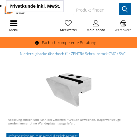
Privatkunde
inkl. MwSt.
Produkt finden
Menü
Merkzettel
Mein Konto
Warenkorb
Fachlich kompetente Beratung
Niederzugbacke überhoch für ZENTRA Schraubstock CMC / SVC
Abbildung ähnlich und kann bei Varianten / Größen abweichen. Trägerwerkzeuge
werden immer ohne Wendeplatten ausgeliefert.
Informationen zur Produktsicherheit: