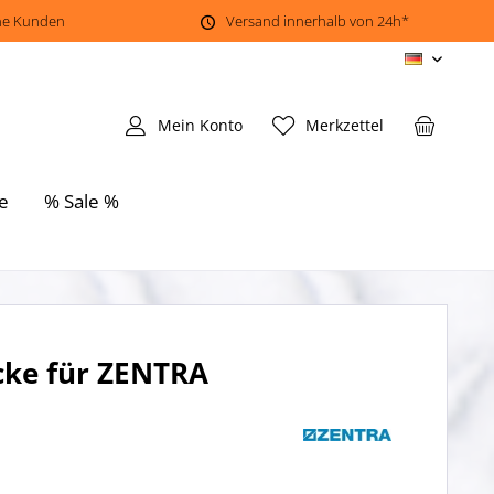
ene Kunden
Versand innerhalb von 24h*
DE
Mein Konto
Merkzettel
e
% Sale %
cke für ZENTRA