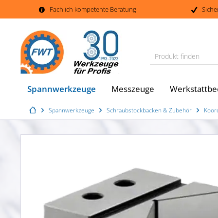
Fachlich kompetente Beratung
Siche
Produkt finden
Spannwerkzeuge
Messzeuge
Werkstattbe
Spannwerkzeuge
Schraubstockbacken & Zubehör
Koor