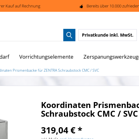
rer Kauf auf Rechnung
Bereits über 10.000 zufried
Privatkunde
inkl. MwSt.
darf
Vorrichtungselemente
Zerspanungswerkzeug
dinaten Prismenbacke für ZENTRA Schraubstock CMC / SVC
Koordinaten Prismenba
Schraubstock CMC / SVC
319,04 € *