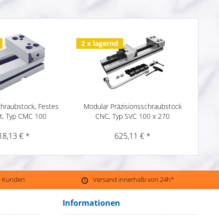
2 x lagernd
chraubstock, Festes
Modular Präzisionsschraubstock
t, Typ CMC 100
CNC, Typ SVC 100 x 270
18,13 € *
625,11 € *
ne Kunden
Versand innerhalb von 24h*
Informationen