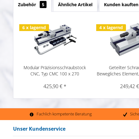
Zubehör
5
Ähnliche Artikel
Kunden kauften
6 x lagernd
4 x lagernd
Modular Präzisionsschraubstock
Geteilter Schra
CNC, Typ CMC 100 x 270
Bewegliches Element
425,90 € *
249,42 €
Fachlich kompetente Beratung
Sich
Unser Kundenservice