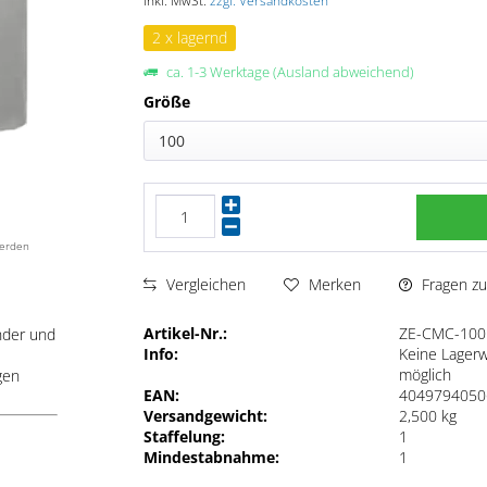
inkl. MwSt.
zzgl. Versandkosten
2 x lagernd
ca. 1-3 Werktage (Ausland abweichend)
Größe
100
werden
Fragen zu
Vergleichen
Merken
Artikel-Nr.:
ZE-CMC-10
nder und
Info:
Keine Lager
möglich
gen
EAN:
4049794050
Versandgewicht:
2,500 kg
Staffelung:
1
Mindestabnahme:
1