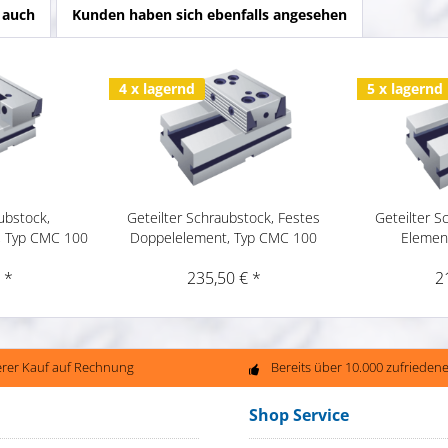
 auch
Kunden haben sich ebenfalls angesehen
4 x lagernd
5 x lagernd
ubstock,
Geteilter Schraubstock, Festes
Geteilter S
, Typ CMC 100
Doppelelement, Typ CMC 100
Elemen
 *
235,50 € *
2
erer Kauf auf Rechnung
Bereits über 10.000 zufriede
Shop Service