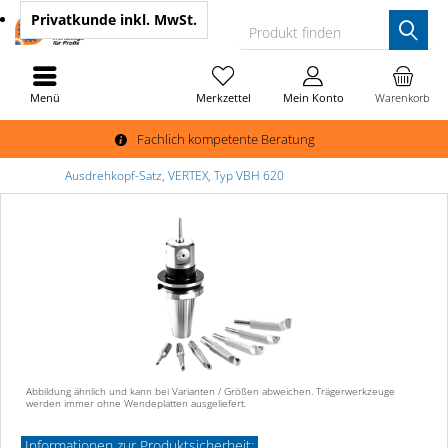
Privatkunde
inkl. MwSt.
Produkt finden
Menü
Merkzettel
Mein Konto
Warenkorb
Fachlich kompetente Beratung
Ausdrehkopf-Satz, VERTEX, Typ VBH 620
Abbildung ähnlich und kann bei Varianten / Größen abweichen. Trägerwerkzeuge
werden immer ohne Wendeplatten ausgeliefert.
Informationen zur Produktsicherheit: