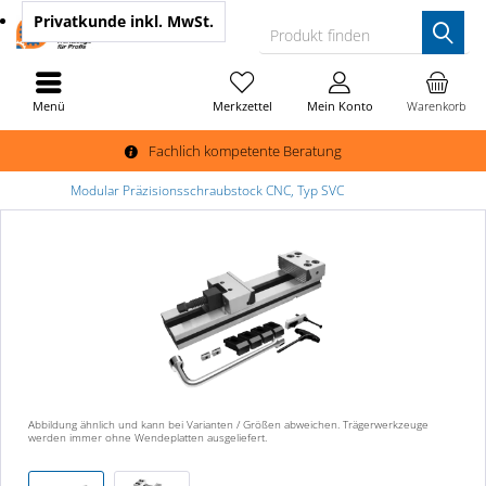
Privatkunde
inkl. MwSt.
Produkt finden
Menü
Merkzettel
Mein Konto
Warenkorb
Fachlich kompetente Beratung
Modular Präzisionsschraubstock CNC, Typ SVC
Abbildung ähnlich und kann bei Varianten / Größen abweichen. Trägerwerkzeuge
werden immer ohne Wendeplatten ausgeliefert.