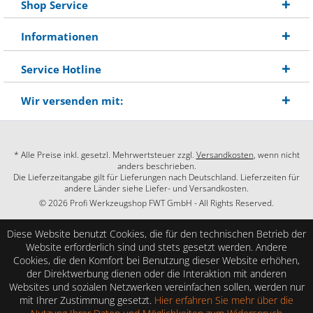
Shop Service
Informationen
Service Hotline
Wir versenden mit:
* Alle Preise inkl. gesetzl. Mehrwertsteuer zzgl.
Versandkosten
, wenn nicht
anders beschrieben.
Die Lieferzeitangabe gilt für Lieferungen nach Deutschland. Lieferzeiten für
andere Länder siehe Liefer- und Versandkosten.
© 2026 Profi Werkzeugshop FWT GmbH - All Rights Reserved.
Diese Website benutzt Cookies, die für den technischen Betrieb der
Website erforderlich sind und stets gesetzt werden. Andere
Cookies, die den Komfort bei Benutzung dieser Website erhöhen,
der Direktwerbung dienen oder die Interaktion mit anderen
Websites und sozialen Netzwerken vereinfachen sollen, werden nur
mit Ihrer Zustimmung gesetzt.
Hier erfahren Sie mehr über die