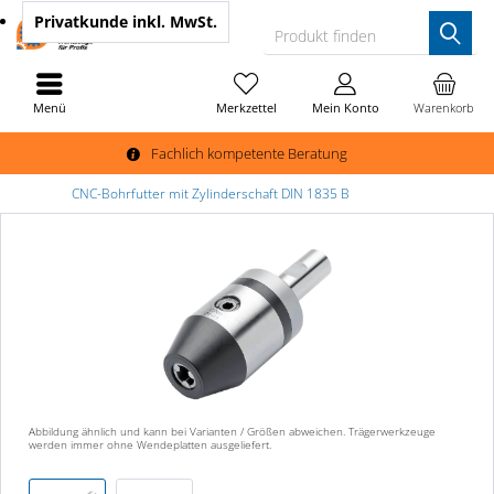
Privatkunde
inkl. MwSt.
Produkt finden
Menü
Merkzettel
Mein Konto
Warenkorb
Fachlich kompetente Beratung
CNC-Bohrfutter mit Zylinderschaft DIN 1835 B
Abbildung ähnlich und kann bei Varianten / Größen abweichen. Trägerwerkzeuge
werden immer ohne Wendeplatten ausgeliefert.