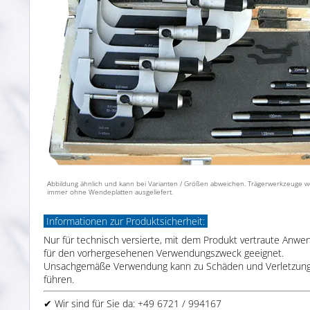
Abbildung ähnlich und kann bei Varianten / Größen abweichen. Trägerwerkzeuge 
immer ohne Wendeplatten ausgeliefert.
Informationen zur Produktsicherheit:
Nur für technisch versierte, mit dem Produkt vertraute Anwe
für den vorhergesehenen Verwendungszweck geeignet.
Unsachgemäße Verwendung kann zu Schäden und Verletzun
führen.
✔ Wir sind für Sie da: +49 6721 / 994167