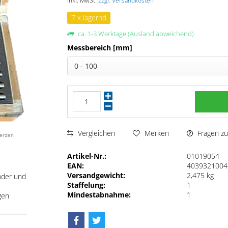
inkl. MwSt.
zzgl. Versandkosten
7 x lagernd
ca. 1-3 Werktage (Ausland abweichend)
Messbereich [mm]
0 - 100
Fragen zu
Vergleichen
Merken
werden
Artikel-Nr.:
01019054
EAN:
4039321004
Versandgewicht:
2,475 kg
nder und
Staffelung:
1
Mindestabnahme:
1
gen