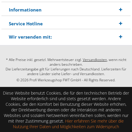
Informationen
Service Hotline
Wir versenden mit:
* Alle Preise inkl. gesetzl. Mehrwertsteuer zzgl.
Versandkosten
, wenn nicht
anders beschrieben.
Die Lieferzeitangabe gilt für Lieferungen nach Deutschland. Lieferzeiten für
andere Länder siehe Liefer- und Versandkosten.
© 2026 Profi Werkzeugshop FWT GmbH - All Rights Reserved.
Diese Website benutzt Cookies, die für den technischen Betrieb der
Website erforderlich sind und stets gesetzt werden. Andere
Cookies, die den Komfort bei Benutzung dieser Website erhöhen,
der Direktwerbung dienen oder die Interaktion mit anderen
Websites und sozialen Netzwerken vereinfachen sollen, werden nur
mit Ihrer Zustimmung gesetzt.
Hier erfahren Sie mehr über die
Nutzung Ihrer Daten und Möglichkeiten zum Widerspruch