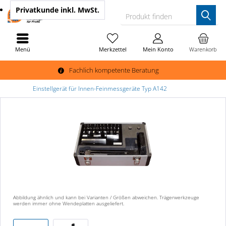
Privatkunde
inkl. MwSt.
Produkt finden
Menü
Merkzettel
Mein Konto
Warenkorb
Fachlich kompetente Beratung
Einstellgerät für Innen-Feinmessgeräte Typ A142
Abbildung ähnlich und kann bei Varianten / Größen abweichen. Trägerwerkzeuge
werden immer ohne Wendeplatten ausgeliefert.