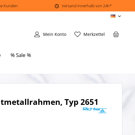
ene Kunden
Versand innerhalb von 24h*
DE
Mein Konto
Merkzettel
e
% Sale %
tmetallrahmen, Typ 2651