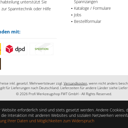
Spannzangen
habteilung unterstützt Sie
Kataloge / Formulare
n zur Spanntechnik oder Hilfe
Jobs
Bestellformular
nden mit:
Preise inkl. gesetzl. Mehrwertsteuer zzgl.
Versandkosten
, wenn nicht anders besch
 gilt für Lieferungen nach Deutschland. Lieferzeiten für andere Länder siehe Liefe
© 2026 Profi Werkzeugshop FWT GmbH - All Rights Reserved.
 Website erforderlich sind und stets gesetzt werden. Andere Cookies, 
die Interaktion mit anderen Websites und sozialen Netzwerken vereinf
zung Ihrer Daten und Möglichkeiten zum Widerspruch