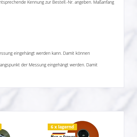
 entsprechende Kennung zur Bestell.-Nr. angeben. Maßanfang
 Messung eingehängt werden kann. Damit können
sgangspunkt der Messung eingehängt werden. Damit
6 x lagernd
2 x 