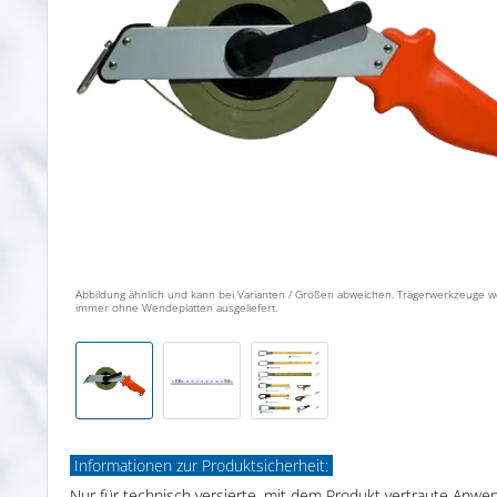
Abbildung ähnlich und kann bei Varianten / Größen abweichen. Trägerwerkzeuge 
immer ohne Wendeplatten ausgeliefert.
Informationen zur Produktsicherheit:
Nur für technisch versierte, mit dem Produkt vertraute Anwe