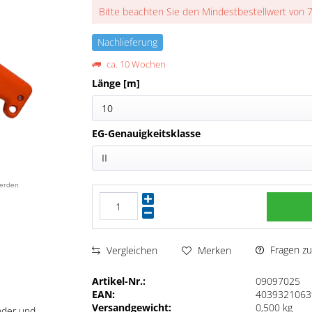
Bitte beachten Sie den Mindestbestellwert von 
Nachlieferung
ca. 10 Wochen
Länge [m]
10
EG-Genauigkeitsklasse
II
werden
Fragen zu
Vergleichen
Merken
Artikel-Nr.:
09097025
EAN:
4039321063
Versandgewicht:
0,500 kg
nder und