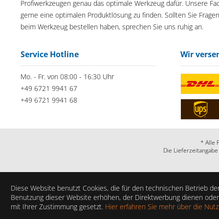
Profiwerkzeugen genau das optimale Werkzeug dafür. Unsere Fac
gerne eine optimalen Produktlösung zu finden. Sollten Sie Frage
beim Werkzeug bestellen haben, sprechen Sie uns ruhig an.
Service Hotline
Wir verse
Mo. - Fr. von 08:00 - 16:30 Uhr
+49 6721 9941 67
+49 6721 9941 68
* Alle 
Die Lieferzeitangabe
Diese Website benutzt Cookies, die für den technischen Betrieb der
Benutzung dieser Website erhöhen, der Direktwerbung dienen oder 
mit Ihrer Zustimmung gesetzt.
Hier erfahren Sie mehr über die Nut
Haben Sie Fragen?