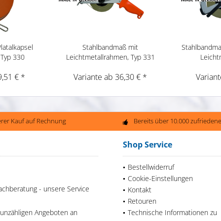
latalkapsel
Stahlbandmaß mit
Stahlbandma
 Typ 330
Leichtmetallrahmen, Typ 331
Leicht
9,51 € *
Variante ab 36,30 € *
Variant
erer Kauf auf Rechnung
Bereits über 10.000 zufriede
Shop Service
Bestellwiderruf
Cookie-Einstellungen
achberatung - unsere Service
Kontakt
Retouren
 unzähligen Angeboten an
Technische Informationen zu