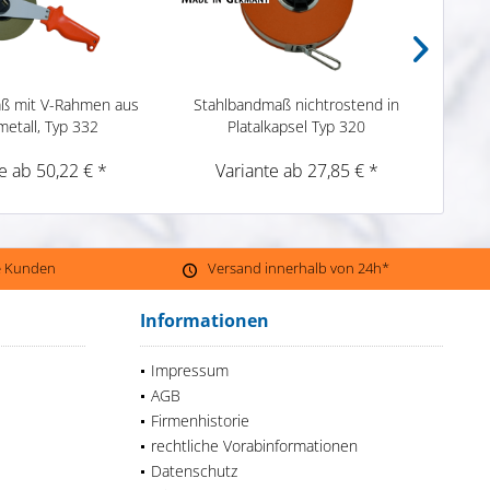
ß mit V-Rahmen aus
Stahlbandmaß nichtrostend in
Stahlb
metall, Typ 332
Platalkapsel Typ 320
e ab 50,22 € *
Variante ab 27,85 € *
ne Kunden
Versand innerhalb von 24h*
Informationen
Impressum
AGB
Firmenhistorie
rechtliche Vorabinformationen
Datenschutz