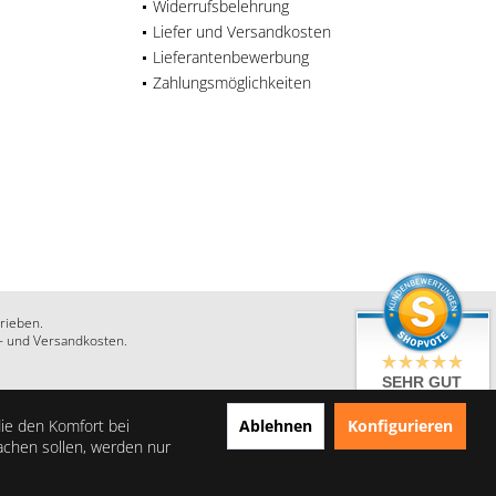
Widerrufsbelehrung
Liefer und Versandkosten
Lieferantenbewerbung
Zahlungsmöglichkeiten
rieben.
r- und Versandkosten.
SEHR GUT
4.86 / 5
aus 28 Bewertungen
Ablehnen
Konfigurieren
die den Komfort bei
bei: shopauskunft.de,
achen sollen, werden nur
google.com,
shopvote.de