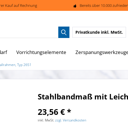
rer Kauf auf Rechnung
Bereits über 10.000 zufried
Privatkunde
inkl. MwSt.
arf
Vorrichtungselemente
Zerspanungswerkzeug
allrahmen, Typ 2651
Stahlbandmaß mit Leich
23,56 € *
inkl. MwSt.
zzgl. Versandkosten