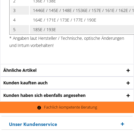
2
136E / 138E
3
1446E / 145E / 148E / 1536E / 157E / 161E / 162E / 
4
164E / 171E / 173E / 177E / 190E
5
185E / 193E
* Angaben laut Hersteller / Technische, optische Änderungen
und Irrtum vorbehalten!
Ähnliche Artikel
Kunden kauften auch
Kunden haben sich ebenfalls angesehen
Fachlich kompetente Beratung
Unser Kundenservice