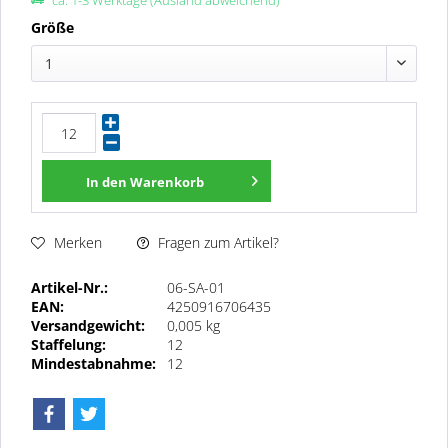
ca. 1-3 Werktage (Ausland abweichend)
Größe
1
In den
Warenkorb
Fragen zum Artikel?
Merken
Artikel-Nr.:
06-SA-01
EAN:
4250916706435
Versandgewicht:
0,005 kg
Staffelung:
12
Mindestabnahme:
12