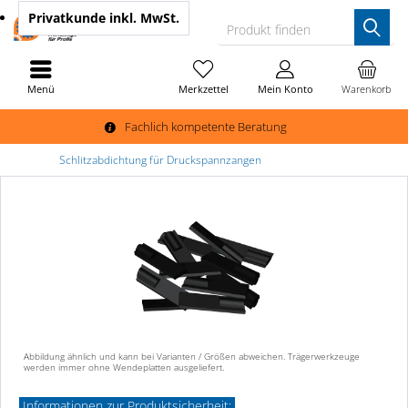
Privatkunde
inkl. MwSt.
Produkt finden
Menü
Merkzettel
Mein Konto
Warenkorb
Fachlich kompetente Beratung
Schlitzabdichtung für Druckspannzangen
Abbildung ähnlich und kann bei Varianten / Größen abweichen. Trägerwerkzeuge
werden immer ohne Wendeplatten ausgeliefert.
Informationen zur Produktsicherheit: