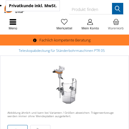
Privatkunde
inkl. MwSt.
Produkt finden
Menü
Merkzettel
Mein Konto
Warenkorb
Fachlich kompetente Beratung
Teleskopabdeckung für Ständerbohrmaschinen PTR 05
Abbildung ähnlich und kann bei Varianten / Größen abweichen. Trägerwerkzeuge
werden immer ohne Wendeplatten ausgeliefert.