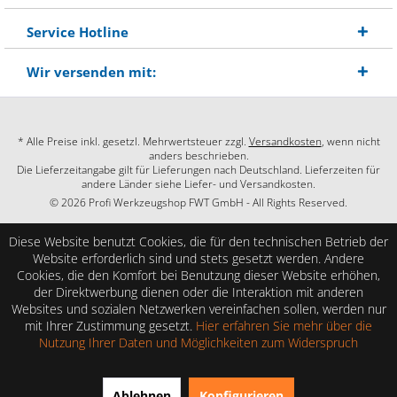
Service Hotline
Wir versenden mit:
* Alle Preise inkl. gesetzl. Mehrwertsteuer zzgl.
Versandkosten
, wenn nicht
anders beschrieben.
Die Lieferzeitangabe gilt für Lieferungen nach Deutschland. Lieferzeiten für
andere Länder siehe Liefer- und Versandkosten.
© 2026 Profi Werkzeugshop FWT GmbH - All Rights Reserved.
Diese Website benutzt Cookies, die für den technischen Betrieb der
Website erforderlich sind und stets gesetzt werden. Andere
Cookies, die den Komfort bei Benutzung dieser Website erhöhen,
der Direktwerbung dienen oder die Interaktion mit anderen
Websites und sozialen Netzwerken vereinfachen sollen, werden nur
mit Ihrer Zustimmung gesetzt.
Hier erfahren Sie mehr über die
Nutzung Ihrer Daten und Möglichkeiten zum Widerspruch
SEHR GUT
(4.86 / 5)
Ablehnen
Konfigurieren
aus
28
Bewertungen bei: shopauskunft.de, google.com, shopvote.de ⓘ