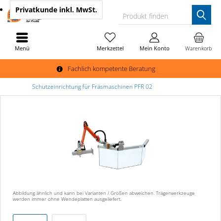
Privatkunde
inkl. MwSt.
Produkt finden
Menü
Merkzettel
Mein Konto
Warenkorb
Fachlich kompetente Beratung
Schutzeinrichtung für Fräsmaschinen PFR 02
Abbildung ähnlich und kann bei Varianten / Größen abweichen. Trägerwerkzeuge
werden immer ohne Wendeplatten ausgeliefert.