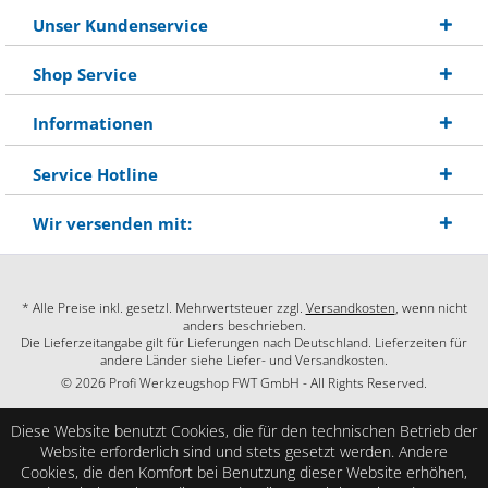
Unser Kundenservice
Shop Service
Informationen
Service Hotline
Wir versenden mit:
* Alle Preise inkl. gesetzl. Mehrwertsteuer zzgl.
Versandkosten
, wenn nicht
anders beschrieben.
Die Lieferzeitangabe gilt für Lieferungen nach Deutschland. Lieferzeiten für
andere Länder siehe Liefer- und Versandkosten.
© 2026 Profi Werkzeugshop FWT GmbH - All Rights Reserved.
Diese Website benutzt Cookies, die für den technischen Betrieb der
Website erforderlich sind und stets gesetzt werden. Andere
Cookies, die den Komfort bei Benutzung dieser Website erhöhen,