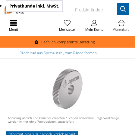
Privatkunde
inkl. MwSt.
Produkt finden
Menü
Merkzettel
Mein Konto
Warenkorb
Fachlich kompetente Beratung
Rändelrad aus Spezialstahl, zum Rändelformen
Abbildung ähnlich und kann bei Varianten / Größen abweichen. Trägerwerkzeuge
werden immer ohne Wendeplatten ausgeliefert.
Informationen zur Produktsicherheit: