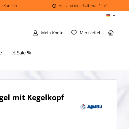
ene Kunden
Versand innerhalb von 24h*
DE
Mein Konto
Merkzettel
e
% Sale %
gel mit Kegelkopf