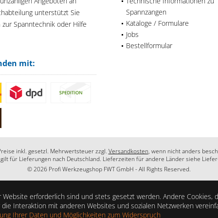
 unzähligen Angeboten an
Technische Informationen zu
Spannzangen
habteilung unterstützt Sie
Kataloge / Formulare
n zur Spanntechnik oder Hilfe
Jobs
Bestellformular
nden mit:
Preise inkl. gesetzl. Mehrwertsteuer zzgl.
Versandkosten
, wenn nicht anders besch
 gilt für Lieferungen nach Deutschland. Lieferzeiten für andere Länder siehe Liefe
© 2026 Profi Werkzeugshop FWT GmbH - All Rights Reserved.
 Website erforderlich sind und stets gesetzt werden. Andere Cookies, 
die Interaktion mit anderen Websites und sozialen Netzwerken vereinf
zung Ihrer Daten und Möglichkeiten zum Widerspruch