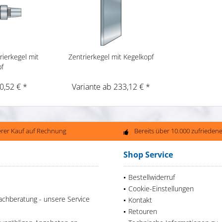
ierkegel mit
Zentrierkegel mit Kegelkopf
pf
0,52 € *
Variante ab 233,12 € *
erer Kauf auf Rechnung
Bereits über 10.000 zufriede
Shop Service
Bestellwiderruf
Cookie-Einstellungen
achberatung - unsere Service
Kontakt
Retouren