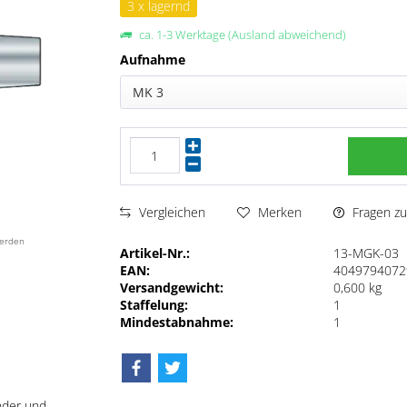
3 x lagernd
ca. 1-3 Werktage (Ausland abweichend)
Aufnahme
MK 3
Fragen zu
Vergleichen
Merken
werden
Artikel-Nr.:
13-MGK-03
EAN:
4049794072
Versandgewicht:
0,600 kg
Staffelung:
1
Mindestabnahme:
1
nder und