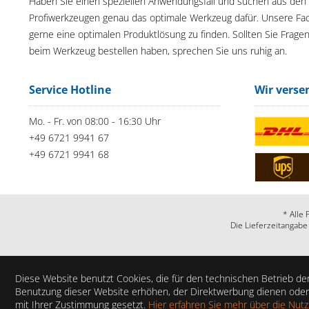
Haben Sie einen speziellen Anwendungsfall und suchen aus den
Profiwerkzeugen genau das optimale Werkzeug dafür. Unsere Fac
gerne eine optimalen Produktlösung zu finden. Sollten Sie Frage
beim Werkzeug bestellen haben, sprechen Sie uns ruhig an.
Service Hotline
Wir verse
Mo. - Fr. von 08:00 - 16:30 Uhr
+49 6721 9941 67
+49 6721 9941 68
* Alle 
Die Lieferzeitangabe
Diese Website benutzt Cookies, die für den technischen Betrieb der
Benutzung dieser Website erhöhen, der Direktwerbung dienen oder 
mit Ihrer Zustimmung gesetzt.
Hier erfahren Sie mehr über die Nut