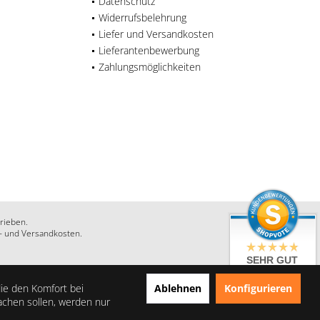
Datenschutz
Widerrufsbelehrung
Liefer und Versandkosten
Lieferantenbewerbung
Zahlungsmöglichkeiten
rieben.
r- und Versandkosten.
SEHR GUT
4.86 / 5
aus 28 Bewertungen
Ablehnen
Konfigurieren
die den Komfort bei
bei: shopauskunft.de,
achen sollen, werden nur
google.com,
shopvote.de