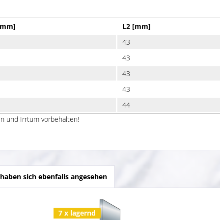
[mm]
L2 [mm]
43
43
43
43
44
n und Irrtum vorbehalten!
haben sich ebenfalls angesehen
7 x lagernd