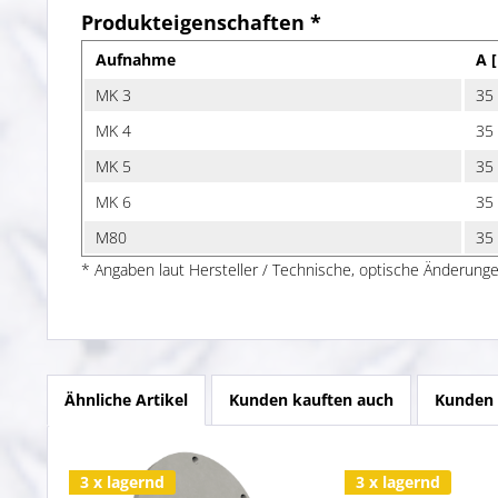
Produkteigenschaften *
Aufnahme
A 
MK 3
35
MK 4
35
MK 5
35
MK 6
35
M80
35
* Angaben laut Hersteller / Technische, optische Änderunge
Ähnliche Artikel
Kunden kauften auch
Kunden 
3 x lagernd
3 x lagernd