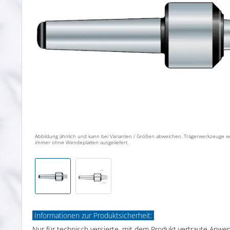
Abbildung ähnlich und kann bei Varianten / Größen abweichen. Trägerwerkzeuge 
immer ohne Wendeplatten ausgeliefert.
Informationen zur Produktsicherheit:
Nur für technisch versierte, mit dem Produkt vertraute Anwe