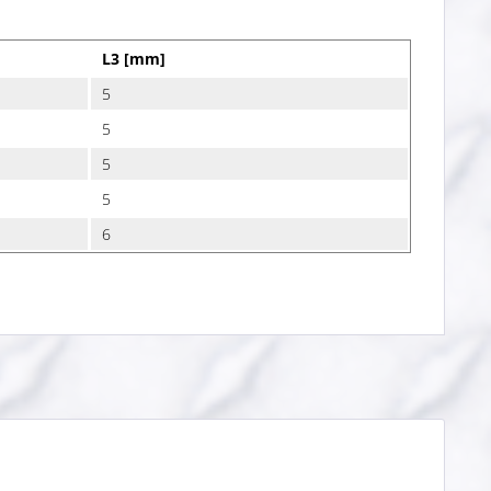
L3 [mm]
5
5
5
5
6