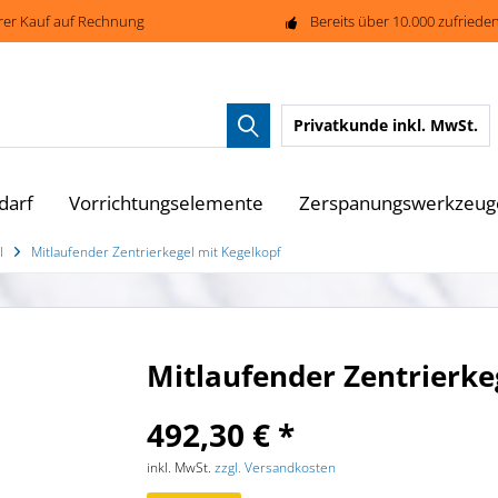
rer Kauf auf Rechnung
Bereits über 10.000 zufried
Privatkunde
inkl. MwSt.
darf
Vorrichtungselemente
Zerspanungswerkzeug
l
Mitlaufender Zentrierkegel mit Kegelkopf
Mitlaufender Zentrierke
492,30 € *
inkl. MwSt.
zzgl. Versandkosten