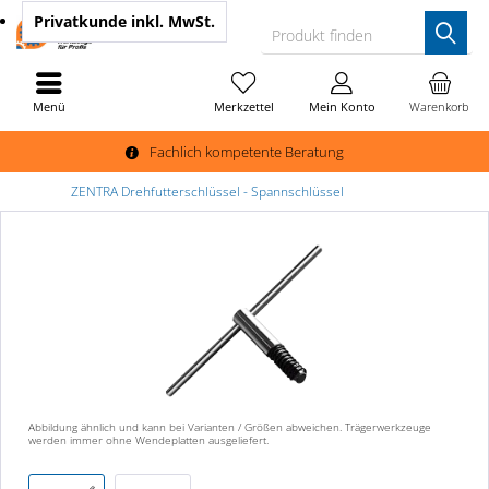
Privatkunde
inkl. MwSt.
Produkt finden
Menü
Merkzettel
Mein Konto
Warenkorb
Fachlich kompetente Beratung
ZENTRA Drehfutterschlüssel - Spannschlüssel
Abbildung ähnlich und kann bei Varianten / Größen abweichen. Trägerwerkzeuge
werden immer ohne Wendeplatten ausgeliefert.