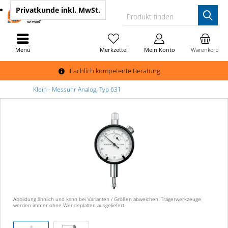
Privatkunde
inkl. MwSt.
Produkt finden
Menü
Merkzettel
Mein Konto
Warenkorb
Fachlich kompetente Beratung
Klein - Messuhr Analog, Typ 631
Abbildung ähnlich und kann bei Varianten / Größen abweichen. Trägerwerkzeuge
werden immer ohne Wendeplatten ausgeliefert.