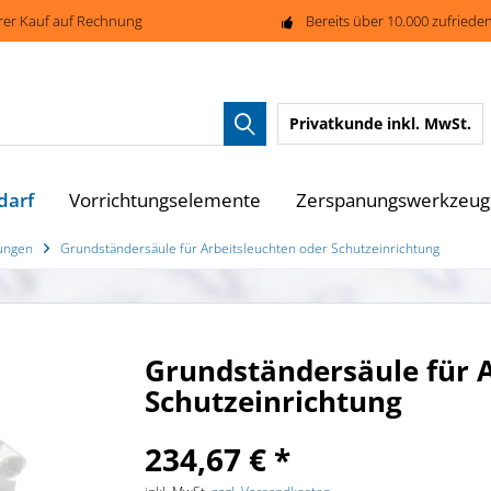
rer Kauf auf Rechnung
Bereits über 10.000 zufried
Privatkunde
inkl. MwSt.
darf
Vorrichtungselemente
Zerspanungswerkzeug
tungen
Grundständersäule für Arbeitsleuchten oder Schutzeinrichtung
Grundständersäule für A
Schutzeinrichtung
234,67 € *