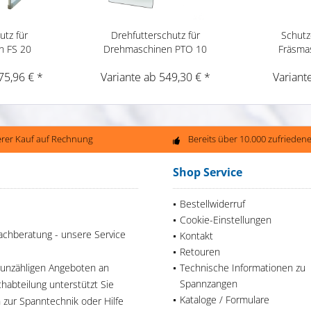
utz für
Drehfutterschutz für
Schutz
n FS 20
Drehmaschinen PTO 10
Fräsma
75,96 € *
Variante ab 549,30 € *
Variant
erer Kauf auf Rechnung
Bereits über 10.000 zufriede
Shop Service
Bestellwiderruf
Cookie-Einstellungen
achberatung - unsere Service
Kontakt
Retouren
 unzähligen Angeboten an
Technische Informationen zu
Spannzangen
habteilung unterstützt Sie
Kataloge / Formulare
n zur Spanntechnik oder Hilfe