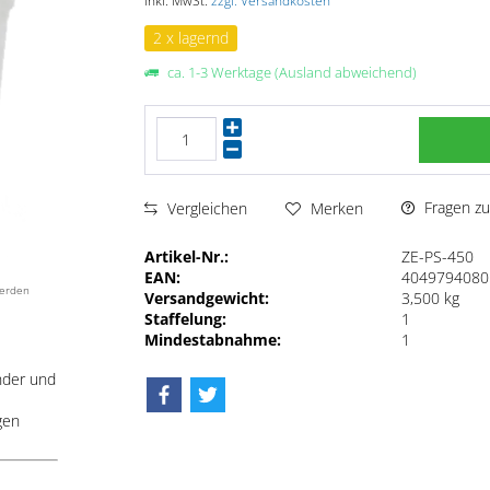
inkl. MwSt.
zzgl. Versandkosten
2 x lagernd
ca. 1-3 Werktage (Ausland abweichend)
Fragen zu
Vergleichen
Merken
Artikel-Nr.:
ZE-PS-450
EAN:
4049794080
werden
Versandgewicht:
3,500 kg
Staffelung:
1
Mindestabnahme:
1
nder und
gen