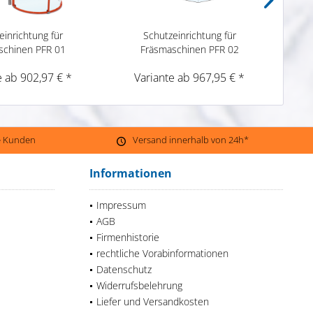
einrichtung für
Schutzeinrichtung für
schinen PFR 01
Fräsmaschinen PFR 02
e ab 902,97 € *
Variante ab 967,95 € *
V
ne Kunden
Versand innerhalb von 24h*
Informationen
Impressum
AGB
Firmenhistorie
rechtliche Vorabinformationen
Datenschutz
Widerrufsbelehrung
Liefer und Versandkosten