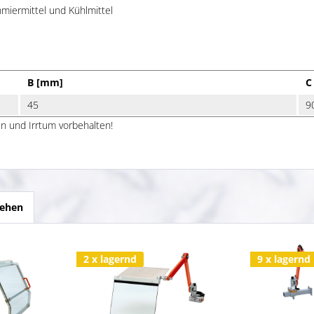
hmiermittel und Kühlmittel
B [mm]
C
45
9
n und Irrtum vorbehalten!
sehen
2 x lagernd
9 x lagernd