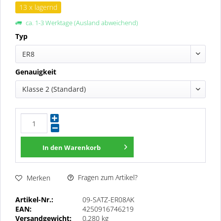
13 x lagernd
ca. 1-3 Werktage (Ausland abweichend)
Typ
ER8
Genauigkeit
Klasse 2 (Standard)
In den
Warenkorb
Fragen zum Artikel?
Merken
Artikel-Nr.:
09-SATZ-ER08AK
EAN:
4250916746219
Versandgewicht:
0,280 kg