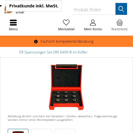
Privatkunde
inkl. MwSt.
Produkt finden
Menü
Merkzettel
Mein Konto
Warenkorb
Fachlich kompetente Beratung
ER Spannzangen Set DIN 6499-B im Koffer
Abbildung ähnlich und kann bei Varianten / Größen abweichen. Trägerwerkzeuge
werden immer ohne Wendeplatten ausgeliefert.