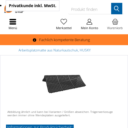
Privatkunde
inkl. MwSt.
Produkt finden
Menü
Merkzettel
Mein Konto
Warenkorb
Fachlich kompetente Beratung
Arbeitsplatzmatte aus Naturkautschuk, HUSKY
Abbildung ähnlich und kann bei Varianten / Größen abweichen. Trägerwerkzeuge
werden immer ohne Wendeplatten ausgeliefert.
Informationen zur Produktsicherheit: