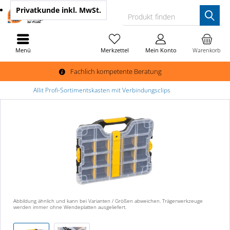
Privatkunde
inkl. MwSt.
Produkt finden
Menü
Merkzettel
Mein Konto
Warenkorb
Fachlich kompetente Beratung
Allit Profi-Sortimentskasten mit Verbindungsclips
Abbildung ähnlich und kann bei Varianten / Größen abweichen. Trägerwerkzeuge
werden immer ohne Wendeplatten ausgeliefert.