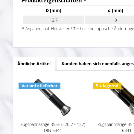
Produkteigenschaften *
D [mm]
d [mm]
12,7
8
* Angaben laut Hersteller / Technische, optische Änderunge
Ähnliche Artikel
Kunden haben sich ebenfalls ange
Variante lieferbar
5 x lagernd
Zugspannzange 355E (L20 77-122)
Zugspannzange 351
DIN 6341
6341