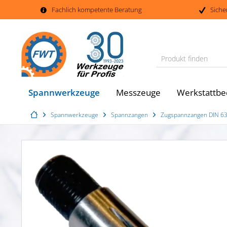
Fachlich kompetente Beratung
Siche
Produkt finden
Spannwerkzeuge
Messzeuge
Werkstattbe
Spannwerkzeuge
Spannzangen
Zugspannzangen DIN 6