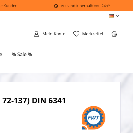
ene Kunden
Versand innerhalb von 24h*
DE
Mein Konto
Merkzettel
e
% Sale %
 72-137) DIN 6341