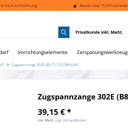
rer Kauf auf Rechnung
Bereits über 10.000 zufried
Privatkunde
inkl. MwSt.
darf
Vorrichtungselemente
Zerspanungswerkzeug
341
Zugspannzange 302E (B8 72-137) DIN 6341
Zugspannzange 302E (B8
39,15 € *
inkl. MwSt.
zzgl. Versandkosten