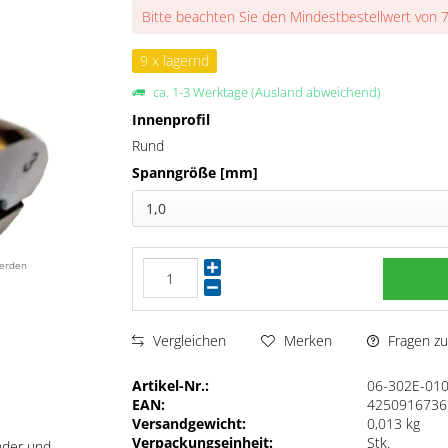
Bitte beachten Sie den Mindestbestellwert von 
9 x lagernd
ca. 1-3 Werktage (Ausland abweichend)
Innenprofil
Rund
Spanngröße [mm]
1,0
werden
Fragen zu
Vergleichen
Merken
Artikel-Nr.:
06-302E-01
EAN:
4250916736
Versandgewicht:
0,013 kg
Verpackungseinheit:
Stk.
nder und