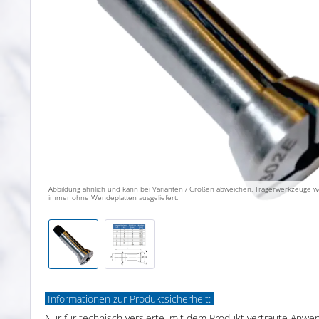
Abbildung ähnlich und kann bei Varianten / Größen abweichen. Trägerwerkzeuge 
immer ohne Wendeplatten ausgeliefert.
Informationen zur Produktsicherheit:
Nur für technisch versierte, mit dem Produkt vertraute Anwe