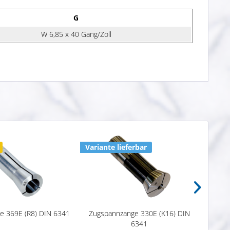
G
W 6,85 x 40 Gang/Zoll
Variante lieferbar
1 x 
e 369E (R8) DIN 6341
Zugspannzange 330E (K16) DIN
Not
6341