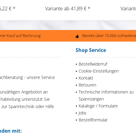
5,22 € *
Variante ab 41,89 € *
Variant
erer Kauf auf Rechnung
Bereits über 10.000 zufriede
Shop Service
Bestellwiderruf
Cookie-Einstellungen
achberatung - unsere Service
Kontakt
Retouren
 unzähligen Angeboten an
Technische Informationen zu
Spannzangen
habteilung unterstützt Sie
Kataloge / Formulare
n zur Spanntechnik oder Hilfe
Jobs
Bestellformular
nden mit: