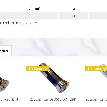
L [mm]
α
35
40°
n und Irrtum vorbehalten!
sehen
5 x lagernd
8 x lagernd
E (K20) DIN
Zugspannzange 366E DIN 6341
Zugspannzang