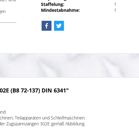
Staffelung:
1
Mindestabnahme:
1
gen
2E (B8 72-137) DIN 6341"
und.
inen, Teilapparaten und Schleifmaschinen.
 der Zugspannzangen 302E gemäß Abbildung.