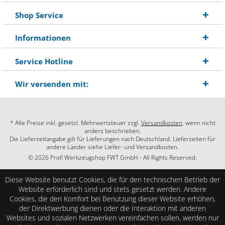
Shop Service
Informationen
Service Hotline
Wir versenden mit:
* Alle Preise inkl. gesetzl. Mehrwertsteuer zzgl.
Versandkosten
, wenn nicht
anders beschrieben.
Die Lieferzeitangabe gilt für Lieferungen nach Deutschland. Lieferzeiten für
andere Länder siehe Liefer- und Versandkosten.
© 2026 Profi Werkzeugshop FWT GmbH - All Rights Reserved.
Diese Website benutzt Cookies, die für den technischen Betrieb der
Website erforderlich sind und stets gesetzt werden. Andere
Cookies, die den Komfort bei Benutzung dieser Website erhöhen,
der Direktwerbung dienen oder die Interaktion mit anderen
Websites und sozialen Netzwerken vereinfachen sollen, werden nur