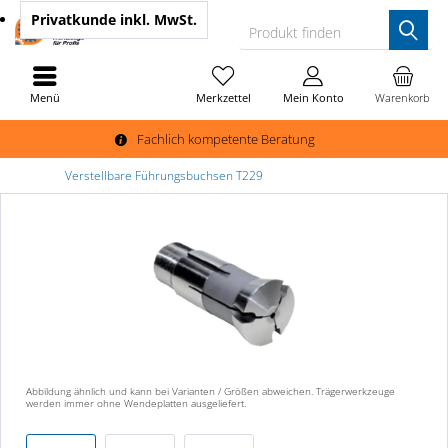
Privatkunde
inkl. MwSt.
Produkt finden
Menü
Merkzettel
Mein Konto
Warenkorb
Fachlich kompetente Beratung
Verstellbare Führungsbuchsen T229
Abbildung ähnlich und kann bei Varianten / Größen abweichen. Trägerwerkzeuge
werden immer ohne Wendeplatten ausgeliefert.