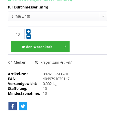
ca. 1-3 Werktage (Ausland abweichend)
für Durchmesser [mm]
6 (M6 x 10)
In den
Warenkorb
Fragen zum Artikel?
Merken
Artikel-Nr.:
09-WSS-M06-10
EAN:
4049794070147
Versandgewicht:
0,002 kg
Staffelung:
10
Mindestabnahme:
10