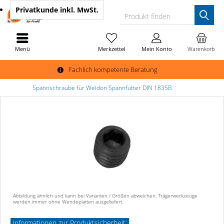
Privatkunde
inkl. MwSt.
Produkt finden
Menü
Merkzettel
Mein Konto
Warenkorb
Fachlich kompetente Beratung
Spannschraube für Weldon Spannfutter DIN 1835B
Abbildung ähnlich und kann bei Varianten / Größen abweichen. Trägerwerkzeuge
werden immer ohne Wendeplatten ausgeliefert.
Informationen zur Produktsicherheit: