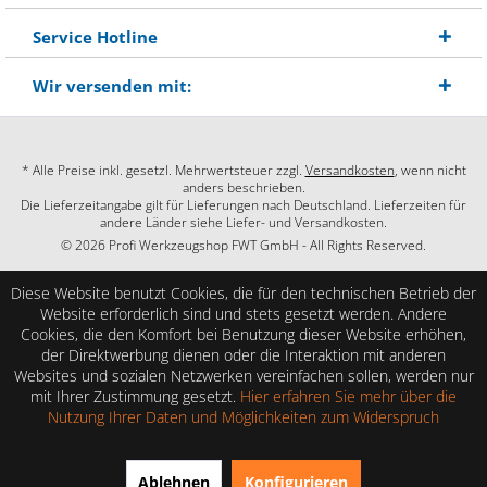
Service Hotline
Wir versenden mit:
* Alle Preise inkl. gesetzl. Mehrwertsteuer zzgl.
Versandkosten
, wenn nicht
anders beschrieben.
Die Lieferzeitangabe gilt für Lieferungen nach Deutschland. Lieferzeiten für
andere Länder siehe Liefer- und Versandkosten.
© 2026 Profi Werkzeugshop FWT GmbH - All Rights Reserved.
Diese Website benutzt Cookies, die für den technischen Betrieb der
Website erforderlich sind und stets gesetzt werden. Andere
Cookies, die den Komfort bei Benutzung dieser Website erhöhen,
der Direktwerbung dienen oder die Interaktion mit anderen
Websites und sozialen Netzwerken vereinfachen sollen, werden nur
mit Ihrer Zustimmung gesetzt.
Hier erfahren Sie mehr über die
Nutzung Ihrer Daten und Möglichkeiten zum Widerspruch
SEHR GUT
(4.86 / 5)
Ablehnen
Konfigurieren
aus
28
Bewertungen bei: shopauskunft.de, google.com, shopvote.de ⓘ