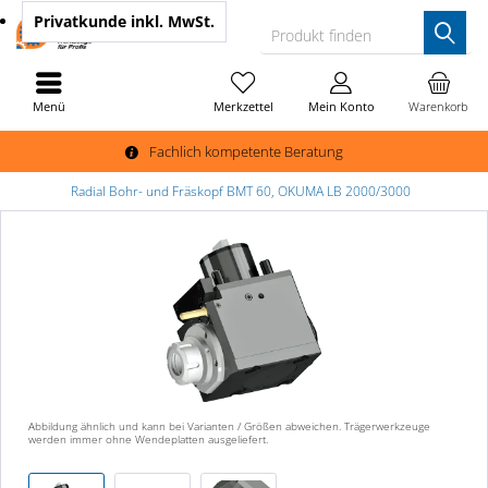
Privatkunde
inkl. MwSt.
Produkt finden
Menü
Merkzettel
Mein Konto
Warenkorb
Fachlich kompetente Beratung
Radial Bohr- und Fräskopf BMT 60, OKUMA LB 2000/3000
Abbildung ähnlich und kann bei Varianten / Größen abweichen. Trägerwerkzeuge
werden immer ohne Wendeplatten ausgeliefert.