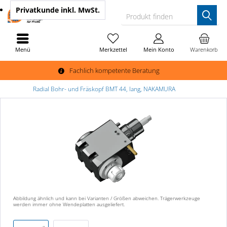
Privatkunde
inkl. MwSt.
Produkt finden
Menü
Merkzettel
Mein Konto
Warenkorb
Fachlich kompetente Beratung
Radial Bohr- und Fräskopf BMT 44, lang, NAKAMURA
Abbildung ähnlich und kann bei Varianten / Größen abweichen. Trägerwerkzeuge
werden immer ohne Wendeplatten ausgeliefert.