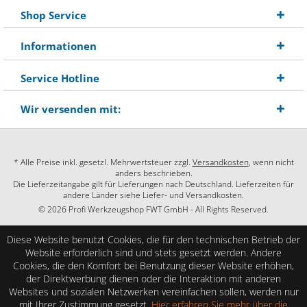
Shop Service
Informationen
Service Hotline
Wir versenden mit:
* Alle Preise inkl. gesetzl. Mehrwertsteuer zzgl.
Versandkosten
, wenn nicht
anders beschrieben.
Die Lieferzeitangabe gilt für Lieferungen nach Deutschland. Lieferzeiten für
andere Länder siehe Liefer- und Versandkosten.
© 2026 Profi Werkzeugshop FWT GmbH - All Rights Reserved.
Diese Website benutzt Cookies, die für den technischen Betrieb der
Website erforderlich sind und stets gesetzt werden. Andere
Cookies, die den Komfort bei Benutzung dieser Website erhöhen,
der Direktwerbung dienen oder die Interaktion mit anderen
Websites und sozialen Netzwerken vereinfachen sollen, werden nur
mit Ihrer Zustimmung gesetzt.
Hier erfahren Sie mehr über die