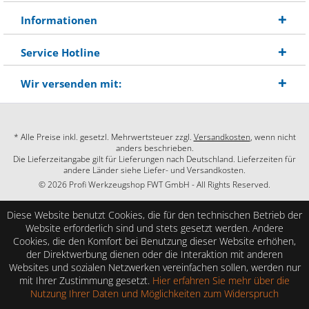
Informationen
Service Hotline
Wir versenden mit:
* Alle Preise inkl. gesetzl. Mehrwertsteuer zzgl.
Versandkosten
, wenn nicht
anders beschrieben.
Die Lieferzeitangabe gilt für Lieferungen nach Deutschland. Lieferzeiten für
andere Länder siehe Liefer- und Versandkosten.
© 2026 Profi Werkzeugshop FWT GmbH - All Rights Reserved.
Diese Website benutzt Cookies, die für den technischen Betrieb der
Website erforderlich sind und stets gesetzt werden. Andere
Cookies, die den Komfort bei Benutzung dieser Website erhöhen,
der Direktwerbung dienen oder die Interaktion mit anderen
Websites und sozialen Netzwerken vereinfachen sollen, werden nur
mit Ihrer Zustimmung gesetzt.
Hier erfahren Sie mehr über die
Nutzung Ihrer Daten und Möglichkeiten zum Widerspruch