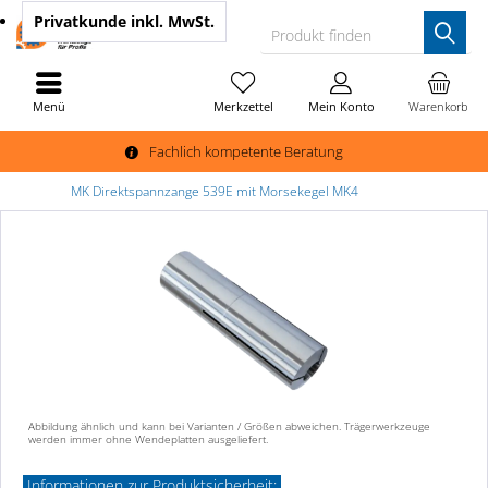
Privatkunde
inkl. MwSt.
Produkt finden
Menü
Merkzettel
Mein Konto
Warenkorb
Fachlich kompetente Beratung
MK Direktspannzange 539E mit Morsekegel MK4
Abbildung ähnlich und kann bei Varianten / Größen abweichen. Trägerwerkzeuge
werden immer ohne Wendeplatten ausgeliefert.
Informationen zur Produktsicherheit: