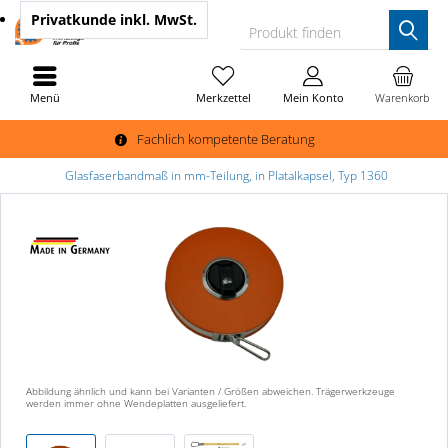
Privatkunde
inkl. MwSt.
Produkt finden
Menü
Merkzettel
Mein Konto
Warenkorb
Fachlich kompetente Beratung
Glasfaserbandmaß in mm-Teilung, in Platalkapsel, Typ 1360
Abbildung ähnlich und kann bei Varianten / Größen abweichen. Trägerwerkzeuge
werden immer ohne Wendeplatten ausgeliefert.