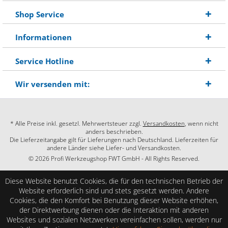
Shop Service
Informationen
Service Hotline
Wir versenden mit:
* Alle Preise inkl. gesetzl. Mehrwertsteuer zzgl.
Versandkosten
, wenn nicht
anders beschrieben.
Die Lieferzeitangabe gilt für Lieferungen nach Deutschland. Lieferzeiten für
andere Länder siehe Liefer- und Versandkosten.
© 2026 Profi Werkzeugshop FWT GmbH - All Rights Reserved.
Diese Website benutzt Cookies, die für den technischen Betrieb der
Website erforderlich sind und stets gesetzt werden. Andere
Cookies, die den Komfort bei Benutzung dieser Website erhöhen,
der Direktwerbung dienen oder die Interaktion mit anderen
Websites und sozialen Netzwerken vereinfachen sollen, werden nur