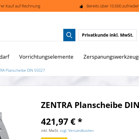
rer Kauf auf Rechnung
Bereits über 10.000 zufried
Privatkunde
inkl. MwSt.
darf
Vorrichtungselemente
Zerspanungswerkzeug
RA Planscheibe DIN 55027
ZENTRA Planscheibe DIN
421,97 € *
inkl. MwSt.
zzgl. Versandkosten