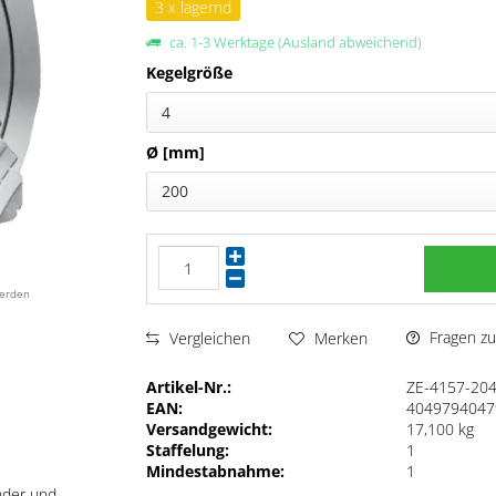
3 x lagernd
ca. 1-3 Werktage (Ausland abweichend)
Kegelgröße
4
Ø [mm]
200
werden
Fragen zu
Vergleichen
Merken
Artikel-Nr.:
ZE-4157-20
EAN:
4049794047
Versandgewicht:
17,100 kg
Staffelung:
1
Mindestabnahme:
1
nder und