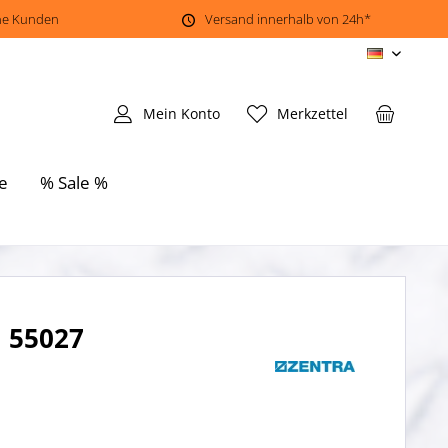
ene Kunden
Versand innerhalb von 24h*
DE
Mein Konto
Merkzettel
e
% Sale %
 55027