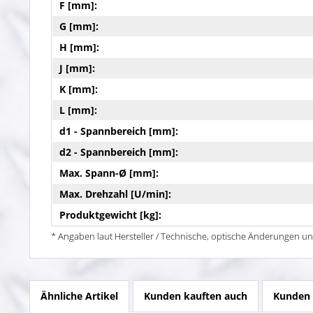
F [mm]:
G [mm]:
H [mm]:
J [mm]:
K [mm]:
L [mm]:
d1 - Spannbereich [mm]:
d2 - Spannbereich [mm]:
Max. Spann-Ø [mm]:
Max. Drehzahl [U/min]:
Produktgewicht [kg]:
* Angaben laut Hersteller / Technische, optische Änderungen un
Ähnliche Artikel
Kunden kauften auch
Kunden 