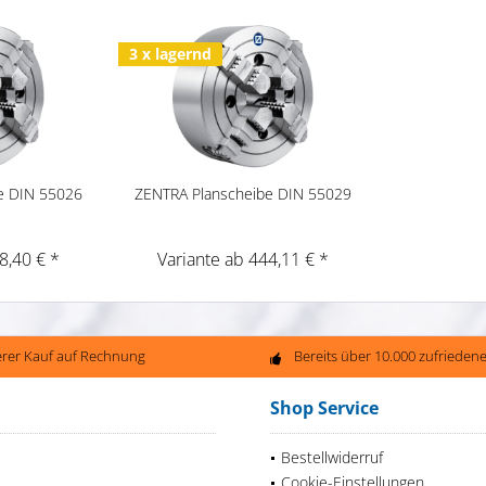
3 x lagernd
e DIN 55026
ZENTRA Planscheibe DIN 55029
8,40 € *
Variante ab 444,11 € *
erer Kauf auf Rechnung
Bereits über 10.000 zufriede
Shop Service
Bestellwiderruf
Cookie-Einstellungen