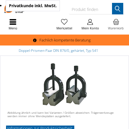
Privatkunde
inkl. MwSt.
Produkt finden
Menü
Merkzettel
Mein Konto
Warenkorb
Fachlich kompetente Beratung
Doppel-Prismen-Paar DIN 876/0, gehärtet, Typ 541
Abbildung ähnlich und kann bei Varianten / Größen abweichen. Trägerwerkzeuge
werden immer ohne Wendeplatten ausgeliefert.
Informationen zur Produktsicherheit: