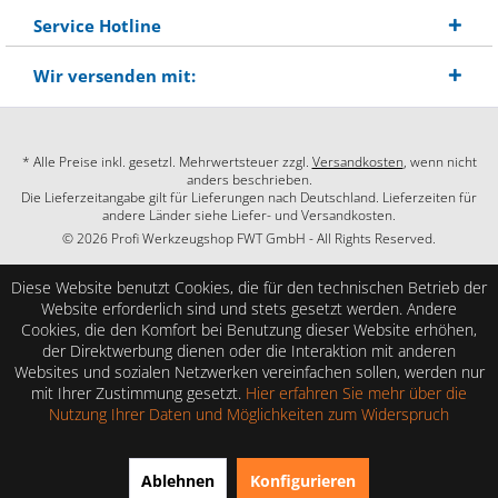
Service Hotline
Wir versenden mit:
* Alle Preise inkl. gesetzl. Mehrwertsteuer zzgl.
Versandkosten
, wenn nicht
anders beschrieben.
Die Lieferzeitangabe gilt für Lieferungen nach Deutschland. Lieferzeiten für
andere Länder siehe Liefer- und Versandkosten.
© 2026 Profi Werkzeugshop FWT GmbH - All Rights Reserved.
Diese Website benutzt Cookies, die für den technischen Betrieb der
Website erforderlich sind und stets gesetzt werden. Andere
Cookies, die den Komfort bei Benutzung dieser Website erhöhen,
der Direktwerbung dienen oder die Interaktion mit anderen
Websites und sozialen Netzwerken vereinfachen sollen, werden nur
mit Ihrer Zustimmung gesetzt.
Hier erfahren Sie mehr über die
Nutzung Ihrer Daten und Möglichkeiten zum Widerspruch
SEHR GUT
(4.86 / 5)
Ablehnen
Konfigurieren
aus
28
Bewertungen bei: shopauskunft.de, google.com, shopvote.de ⓘ
Informationen zur Echtheit der Bewertungen