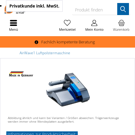
Privatkunde
inkl. MwSt.
Produkt finden
Menü
Merkzettel
Mein Konto
Warenkorb
Fachlich kompetente Beratung
AirWave1 Luftpolstermaschine
Abbildung ähnlich und kann bei Varianten / Größen abweichen. Trägerwerkzeuge
werden immer ohne Wendeplatten ausgeliefert.
Informationen zur Produktsicherheit: