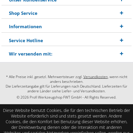
Shop Service
Informationen
Service Hotline
Wir versenden mit:
* Alle Preise inkl. gesetzl. Mehrwertsteuer zzgl.
Versandkosten
, wenn nicht
anders beschrieben.
Die Lieferzeitangabe gilt für Lieferungen nach Deutschland. Lieferzeiten für
andere Länder siehe Liefer- und Versandkosten.
© 2026 Profi Werkzeugshop FWT GmbH - All Rights Reserved.
Diese Website benutzt Cookies, die für den technischen Betrieb der
Website erforderlich sind und stets gesetzt werden. Andere
Cookies, die den Komfort bei Benutzung dieser Website erhöhen,
der Direktwerbung dienen oder die Interaktion mit anderen
Websites und sozialen Netzwerken vereinfachen sollen, werden nur